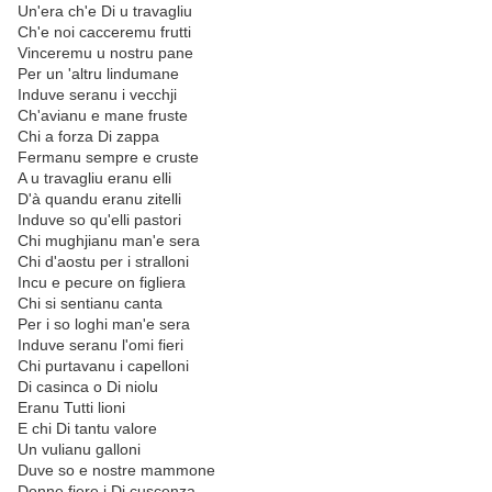
Un'era ch'e Di u travagliu
Ch'e noi cacceremu frutti
Vinceremu u nostru pane
Per un 'altru lindumane
Induve seranu i vecchji
Ch'avianu e mane fruste
Chi a forza Di zappa
Fermanu sempre e cruste
A u travagliu eranu elli
D'à quandu eranu zitelli
Induve so qu'elli pastori
Chi mughjianu man'e sera
Chi d'aostu per i stralloni
Incu e pecure on figliera
Chi si sentianu canta
Per i so loghi man'e sera
Induve seranu l'omi fieri
Chi purtavanu i capelloni
Di casinca o Di niolu
Eranu Tutti lioni
E chi Di tantu valore
Un vulianu galloni
Duve so e nostre mammone
Donne fiere i Di cuscenza