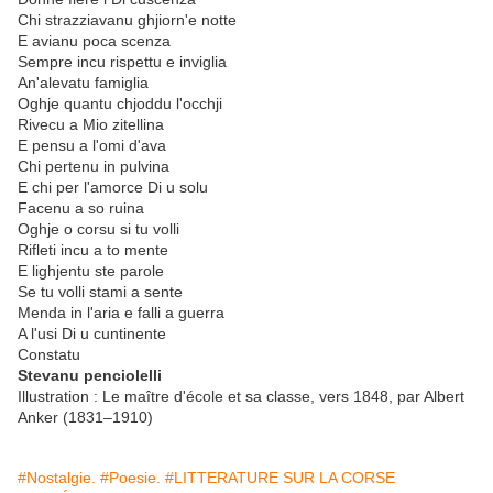
Chi strazziavanu ghjiorn'e notte
E avianu poca scenza
Sempre incu rispettu e inviglia
An'alevatu famiglia
Oghje quantu chjoddu l'occhji
Rivecu a Mio zitellina
E pensu a l'omi d'ava
Chi pertenu in pulvina
E chi per l'amorce Di u solu
Facenu a so ruina
Oghje o corsu si tu volli
Rifleti incu a to mente
E lighjentu ste parole
Se tu volli stami a sente
Menda in l'aria e falli a guerra
A l'usi Di u cuntinente
Constatu
Stevanu penciolelli
Illustration : Le maître d'école et sa classe, vers 1848, par Albert
Anker (1831–1910)
#Nostalgie.
#Poesie.
#LITTERATURE SUR LA CORSE