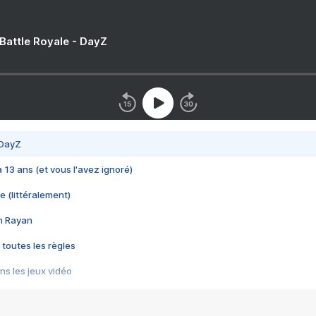
 Battle Royale - DayZ
 DayZ
 a 13 ans (et vous l'avez ignoré)
e (littéralement)
im Rayan
 toutes les règles
s les jeux vidéo
us choquant de Rockstar ? - Le scandale BULLY