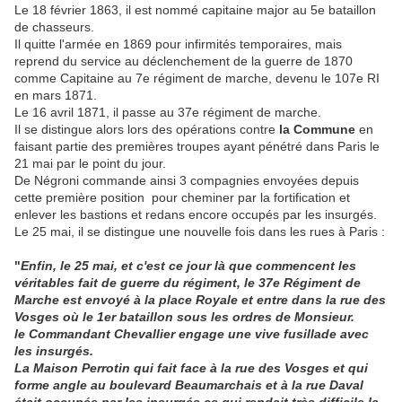
Le 18 février 1863, il est nommé capitaine major au 5e bataillon
de chasseurs.
Il quitte l'armée en 1869 pour infirmités temporaires, mais
reprend du service au déclenchement de la guerre de 1870
comme Capitaine au 7e régiment de marche, devenu le 107e RI
en mars 1871.
Le 16 avril 1871, il passe au 37e régiment de marche.
Il se distingue alors lors des opérations contre
la Commune
en
faisant partie des premières troupes ayant pénétré dans Paris le
21 mai par le point du jour.
De Négroni commande ainsi 3 compagnies envoyées depuis
cette première position pour cheminer par la fortification et
enlever les bastions et redans encore occupés par les insurgés.
Le 25 mai, il se distingue une nouvelle fois dans les rues à Paris :
"
Enfin, le 25 mai, et c'est ce jour là que commencent les
véritables fait de guerre du régiment, le 37e Régiment de
Marche est envoyé à la place Royale et entre dans la rue des
Vosges où le 1er bataillon sous les ordres de Monsieur.
le Commandant Chevallier engage une vive fusillade avec
les insurgés.
La Maison Perrotin qui fait face à la rue des Vosges et qui
forme angle au boulevard Beaumarchais et à la rue Daval