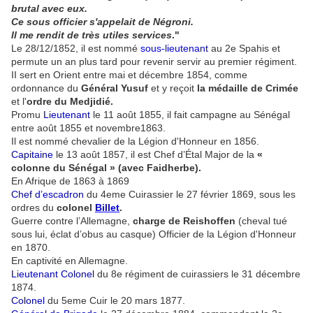
brutal avec eux.
Ce sous officier s'appelait de Négroni.
Il me rendit de très utiles services
."
Le 28/12/1852, il est nommé
sous-lieutenant
au 2e Spahis et
permute un an plus tard pour revenir servir au premier régiment.
II sert en Orient entre mai et décembre 1854, comme
ordonnance du
Général Yusuf
et y reçoit
la médaille de Crimée
et l'
ordre du Medjidié.
Promu
Lieutenant
le 11 août 1855, il fait campagne au Sénégal
entre août 1855 et novembre1863.
Il est nommé chevalier de la Légion d'Honneur en 1856.
Capitaine
le 13 août 1857, il est Chef d’Étal Major de la
«
colonne du Sénégal » (avec Faidherbe).
En Afrique de 1863 à 1869
Chef d’escadron
du 4eme Cuirassier le 27 février 1869, sous les
ordres du
colonel
Billet
.
Guerre contre l’Allemagne,
charge de Reishoffen
(cheval tué
sous lui, éclat d’obus au casque) Officier de la Légion d'Honneur
en 1870.
En captivité en Allemagne.
Lieutenant Colonel
du 8e régiment de cuirassiers le 31 décembre
1874.
Colonel
du 5eme Cuir le 20 mars 1877.