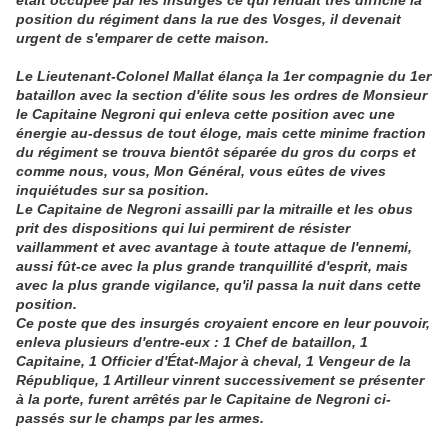
était occupée par les insurgés ce qui rendait très difficile la
position du régiment dans la rue des Vosges, il devenait
urgent de s'emparer de cette maison.
Le Lieutenant-Colonel Mallat élança la 1er compagnie du 1er
bataillon avec la section d'élite sous les ordres de Monsieur
le Capitaine Negroni qui enleva cette position avec une
énergie au-dessus de tout éloge, mais cette minime fraction
du régiment se trouva bientôt séparée du gros du corps et
comme nous, vous, Mon Général, vous eûtes de vives
inquiétudes sur sa position.
Le Capitaine de Negroni assailli par la mitraille et les obus
prit des dispositions qui lui permirent de résister
vaillamment et avec avantage à toute attaque de l'ennemi,
aussi fût-ce avec la plus grande tranquillité d'esprit, mais
avec la plus grande vigilance, qu'il passa la nuit dans cette
position.
Ce poste que des insurgés croyaient encore en leur pouvoir,
enleva plusieurs d'entre-eux : 1 Chef de bataillon, 1
Capitaine, 1 Officier d'État-Major à cheval, 1 Vengeur de la
République, 1 Artilleur vinrent successivement se présenter
à la porte, furent arrêtés par le Capitaine de Negroni ci-
passés sur le champs par les armes.