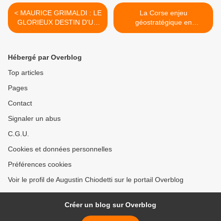
< MAURICE GRIMALDI : LE
La Corse enjeu
GLORIEUX DESTIN D'UN
géostratégique en
YANKEE DE CORSE.
Méditerranée et les marins
Cap Corsins. >
Hébergé par Overblog
Top articles
Pages
Contact
Signaler un abus
C.G.U.
Cookies et données personnelles
Préférences cookies
Voir le profil de Augustin Chiodetti sur le portail Overblog
Créer un blog sur Overblog