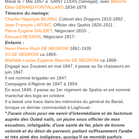
Marié le
7 Mai 1857 à SAINT LOUIS (Sénégal),
avec
Blanche
Élise GÉRARD FONTALLARD
1834-1879
.
Témoins du mariage:
Charles Hippolyte BILHAU
,
Colonel des Dragons
1815-1892
,
Jean François LAFONT
,
Officier des Spahis
1826-1911
,
Pierre Eugène DALIDET
,
Négociant
1810-
,
Edouard BESSON
,
Négociant
1817-
Enfants :
Henri Pierre Roch DE NEGRONI
1861-1935
X3 DE NEGRONI
ca 1865-
Mathilde Louise Eugénie Blanche DE NEGRONI
ca 1868-.
Engagé aux Zouaves en mai 1847, il passe au 5e chasseurs en
juin 1847.
Il est nommé brigadier en 1847.
Campagne d’Algérie de 1847 à 1854.
En aout 1849, il passe au 1er régiment de Spahis et est nommé
maréchal des logis en octobre.
Il a laissé une trace dans les mémoires du général du Barail,
lorsque ce dernier commandait à Laghouat :
"
J'avais choisi pour me servir d'intermédiaire et de factotum
auprès des Ouled nails, un jeune sous officier de mon
escadron, infatigable, d'une santé de fer, plein de bonne
volonté et du désir de parvenir, parlant
suffisamment
l'arabe
et très aimé des indigènes, quoiqu'il se montrât parfois