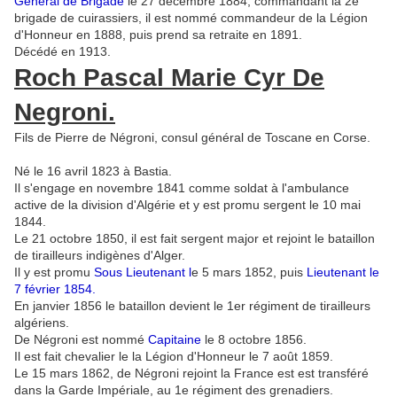
Général de Brigade
le 27 décembre 1884, commandant la 2e
brigade de cuirassiers, il est nommé commandeur de la Légion
d'Honneur en 1888, puis prend sa retraite en 1891.
Décédé en 1913.
Roch Pascal Marie Cyr De
Negroni.
Fils de Pierre de Négroni, consul général de Toscane en Corse.
Né le 16 avril 1823 à Bastia.
Il s'engage en novembre 1841 comme soldat à l'ambulance
active de la division d'Algérie et y est promu sergent le 10 mai
1844.
Le 21 octobre 1850, il est fait sergent major et rejoint le bataillon
de tirailleurs indigènes d'Alger.
Il y est promu
Sous Lieutenant l
e 5 mars 1852, puis
Lieutenant le
7 février 1854.
En janvier 1856 le bataillon devient le 1er régiment de tirailleurs
algériens.
De Négroni est nommé
Capitaine
le 8 octobre 1856.
Il est fait chevalier le la Légion d'Honneur le 7 août 1859.
Le 15 mars 1862, de Négroni rejoint la France est est transféré
dans la Garde Impériale, au 1e régiment des grenadiers.