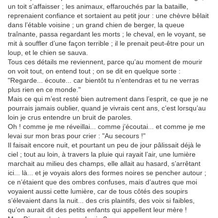
un toit s’affaisser ; les animaux, effarouchés par la bataille,
reprenaient confiance et sortaient au petit jour : une chèvre bêlait
dans l’étable voisine ; un grand chien de berger, la queue
traînante, passa regardant les morts ; le cheval, en le voyant, se
mit à souffler d’une façon terrible ; il le prenait peut-être pour un
loup, et le chien se sauva.
Tous ces détails me reviennent, parce qu’au moment de mourir
on voit tout, on entend tout ; on se dit en quelque sorte :
"Regarde... écoute... car bientôt tu n’entendras et tu ne verras
plus rien en ce monde."
Mais ce qui m’est resté bien autrement dans l’esprit, ce que je ne
pourrais jamais oublier, quand je vivrais cent ans, c’est lorsqu’au
loin je crus entendre un bruit de paroles.
Oh ! comme je me réveillai... comme j’écoutai... et comme je me
levai sur mon bras pour crier : "Au secours !"
Il faisait encore nuit, et pourtant un peu de jour pâlissait déjà le
ciel ; tout au loin, à travers la pluie qui rayait l’air, une lumière
marchait au milieu des champs, elle allait au hasard, s’arrêtant
ici... là... et je voyais alors des formes noires se pencher autour ;
ce n’étaient que des ombres confuses, mais d’autres que moi
voyaient aussi cette lumière, car de tous côtés des soupirs
s’élevaient dans la nuit... des cris plaintifs, des voix si faibles,
qu’on aurait dit des petits enfants qui appellent leur mère !