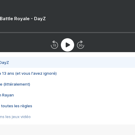
 Battle Royale - DayZ
 DayZ
 a 13 ans (et vous l'avez ignoré)
e (littéralement)
im Rayan
 toutes les règles
s les jeux vidéo
us choquant de Rockstar ? - Le scandale BULLY