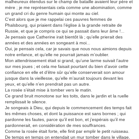
malheureux étendus sur le champ de bataille avaient leur père et
mère ; je me représentais cela comme une abomination, comme
un grand cri du genre humain qui monte au ciel.
C’est alors que je me rappelai ces pauvres femmes de
Phalsbourg, qui priaient dans l’église à la grande retraite de
Russie, et que je compris ce qui se passait dans leur âme !...
Je pensais que Catherine irait bientôt là ; qu’elle prierait des
années et des années en songeant à moi...
Oui, je pensais cela, car je savais que nous nous aimions depuis
notre enfance, et qu’elle ne pourrait jamais m’oublier.
Mon attendrissement était si grand, qu’une larme suivait l’autre
sur mes joues ; et cela me faisait pourtant du bien d’avoir cette
confiance en elle et d’être sûr qu’elle conserverait son amour
jusque dans la vieillesse, qu’elle m’aurait toujours devant les
yeux, et qu’elle n’en prendrait pas un autre.
La rosée s’était mise à tomber vers le matin.
Ce grand bruit monotone sur les toits, dans le jardin et la ruelle
remplissait le silence.
Je songeais à Dieu, qui depuis le commencement des temps fait
les mêmes choses, et dont la puissance est sans bornes ; qui
pardonne les fautes, parce qu’il est bon, et j’espérais qu’il me
pardonnerait, en considération de mes souffrances.
Comme la rosée était forte, elle finit par emplir le petit ruisseau.
De temps en temps on entendait un mur tomber dans le village,