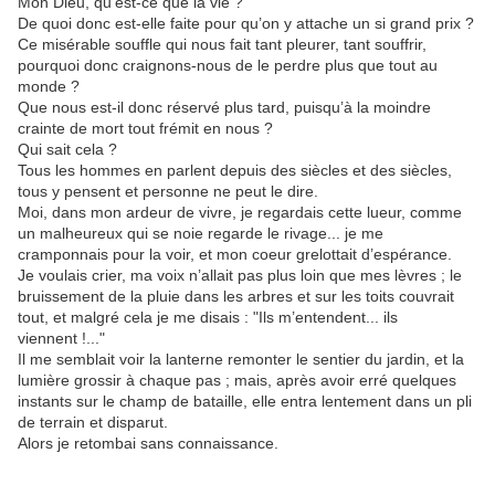
Mon Dieu, qu’est-ce que la vie ?
De quoi donc est-elle faite pour qu’on y attache un si grand prix ?
Ce misérable souffle qui nous fait tant pleurer, tant souffrir,
pourquoi donc craignons-nous de le perdre plus que tout au
monde ?
Que nous est-il donc réservé plus tard, puisqu’à la moindre
crainte de mort tout frémit en nous ?
Qui sait cela ?
Tous les hommes en parlent depuis des siècles et des siècles,
tous y pensent et personne ne peut le dire.
Moi, dans mon ardeur de vivre, je regardais cette lueur, comme
un malheureux qui se noie regarde le rivage... je me
cramponnais pour la voir, et mon coeur grelottait d’espérance.
Je voulais crier, ma voix n’allait pas plus loin que mes lèvres ; le
bruissement de la pluie dans les arbres et sur les toits couvrait
tout, et malgré cela je me disais : "Ils m’entendent... ils
viennent !..."
Il me semblait voir la lanterne remonter le sentier du jardin, et la
lumière grossir à chaque pas ; mais, après avoir erré quelques
instants sur le champ de bataille, elle entra lentement dans un pli
de terrain et disparut.
Alors je retombai sans connaissance.