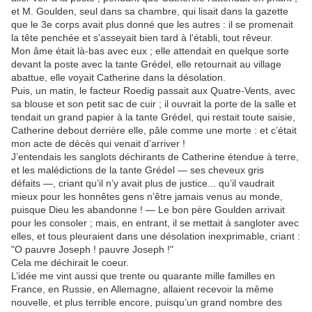
et M. Goulden, seul dans sa chambre, qui lisait dans la gazette
que le 3e corps avait plus donné que les autres : il se promenait
la tête penchée et s’asseyait bien tard à l’établi, tout rêveur.
Mon âme était là-bas avec eux ; elle attendait en quelque sorte
devant la poste avec la tante Grédel, elle retournait au village
abattue, elle voyait Catherine dans la désolation.
Puis, un matin, le facteur Roedig passait aux Quatre-Vents, avec
sa blouse et son petit sac de cuir ; il ouvrait la porte de la salle et
tendait un grand papier à la tante Grédel, qui restait toute saisie,
Catherine debout derrière elle, pâle comme une morte : et c’était
mon acte de décès qui venait d’arriver !
J’entendais les sanglots déchirants de Catherine étendue à terre,
et les malédictions de la tante Grédel — ses cheveux gris
défaits —, criant qu’il n’y avait plus de justice... qu’il vaudrait
mieux pour les honnêtes gens n’être jamais venus au monde,
puisque Dieu les abandonne ! — Le bon père Goulden arrivait
pour les consoler ; mais, en entrant, il se mettait à sangloter avec
elles, et tous pleuraient dans une désolation inexprimable, criant :
"O pauvre Joseph ! pauvre Joseph !"
Cela me déchirait le coeur.
L’idée me vint aussi que trente ou quarante mille familles en
France, en Russie, en Allemagne, allaient recevoir la même
nouvelle, et plus terrible encore, puisqu’un grand nombre des