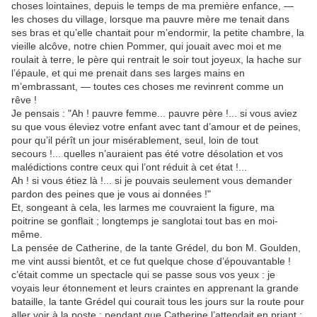
choses lointaines, depuis le temps de ma première enfance, —
les choses du village, lorsque ma pauvre mère me tenait dans
ses bras et qu’elle chantait pour m’endormir, la petite chambre, la
vieille alcôve, notre chien Pommer, qui jouait avec moi et me
roulait à terre, le père qui rentrait le soir tout joyeux, la hache sur
l’épaule, et qui me prenait dans ses larges mains en
m’embrassant, — toutes ces choses me revinrent comme un
rêve !
Je pensais : "Ah ! pauvre femme... pauvre père !... si vous aviez
su que vous éleviez votre enfant avec tant d’amour et de peines,
pour qu’il pérît un jour misérablement, seul, loin de tout
secours !... quelles n’auraient pas été votre désolation et vos
malédictions contre ceux qui l’ont réduit à cet état !...
Ah ! si vous étiez là !... si je pouvais seulement vous demander
pardon des peines que je vous ai données !"
Et, songeant à cela, les larmes me couvraient la figure, ma
poitrine se gonflait ; longtemps je sanglotai tout bas en moi-
même.
La pensée de Catherine, de la tante Grédel, du bon M. Goulden,
me vint aussi bientôt, et ce fut quelque chose d’épouvantable !
c’était comme un spectacle qui se passe sous vos yeux : je
voyais leur étonnement et leurs craintes en apprenant la grande
bataille, la tante Grédel qui courait tous les jours sur la route pour
aller voir à la poste ; pendant que Catherine l’attendait en priant ;