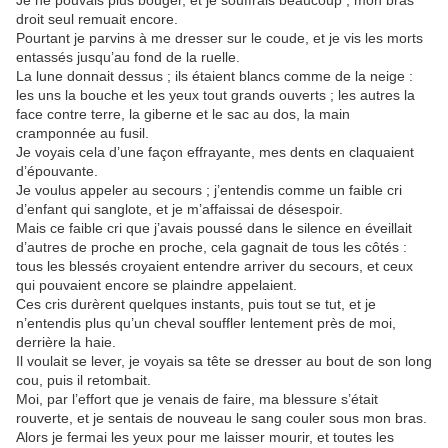
Je ne pouvais plus bouger, et je souffrais beaucoup ; mon bras
droit seul remuait encore.
Pourtant je parvins à me dresser sur le coude, et je vis les morts
entassés jusqu’au fond de la ruelle.
La lune donnait dessus ; ils étaient blancs comme de la neige :
les uns la bouche et les yeux tout grands ouverts ; les autres la
face contre terre, la giberne et le sac au dos, la main
cramponnée au fusil.
Je voyais cela d’une façon effrayante, mes dents en claquaient
d’épouvante.
Je voulus appeler au secours ; j’entendis comme un faible cri
d’enfant qui sanglote, et je m’affaissai de désespoir.
Mais ce faible cri que j’avais poussé dans le silence en éveillait
d’autres de proche en proche, cela gagnait de tous les côtés :
tous les blessés croyaient entendre arriver du secours, et ceux
qui pouvaient encore se plaindre appelaient.
Ces cris durèrent quelques instants, puis tout se tut, et je
n’entendis plus qu’un cheval souffler lentement près de moi,
derrière la haie.
Il voulait se lever, je voyais sa tête se dresser au bout de son long
cou, puis il retombait.
Moi, par l’effort que je venais de faire, ma blessure s’était
rouverte, et je sentais de nouveau le sang couler sous mon bras.
Alors je fermai les yeux pour me laisser mourir, et toutes les