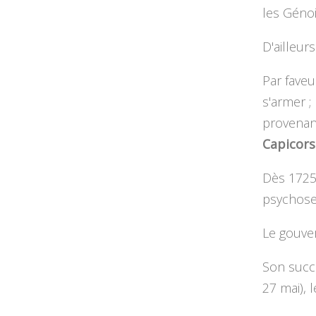
les Génoi
D'ailleur
Par faveu
s'armer ;
provenan
Capicors
Dès 1725,
psychose
Le gouve
Son succ
27 mai), 