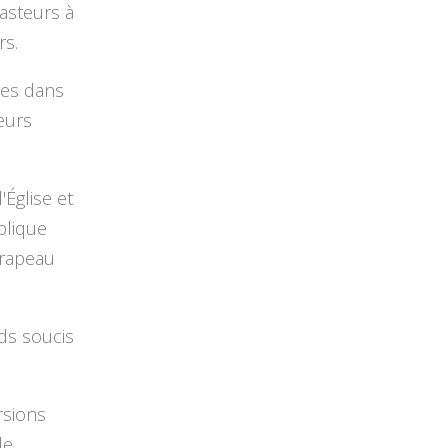
pasteurs à
rs.
res dans
eurs
'Église et
blique
-drapeau
nds soucis
rsions
e.