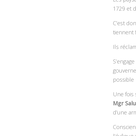
1729 et d
C’est don
tiennent 
Ils récla
S’engage
gouverne
possible 
Une fois 
Mgr Sal
d’une ar
Conscient