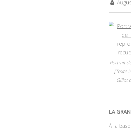
August
Portrait d
[Texte i
Gillot
LA GRAN
À la base