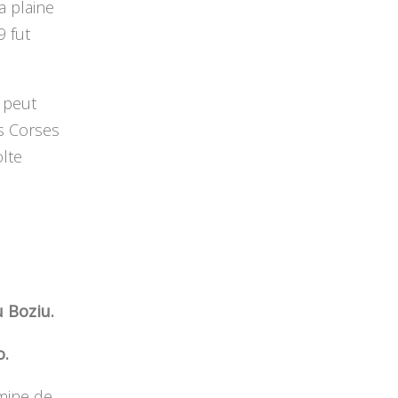
a plaine
9 fut
 peut
es Corses
olte
 Boziu.
o.
amine de