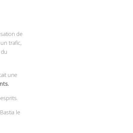
isation de
n trafic,
 du
tait une
nts.
esprits.
Bastia le