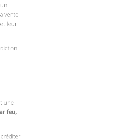
cun
la vente
et leur
diction
t une
ar feu,
scréditer