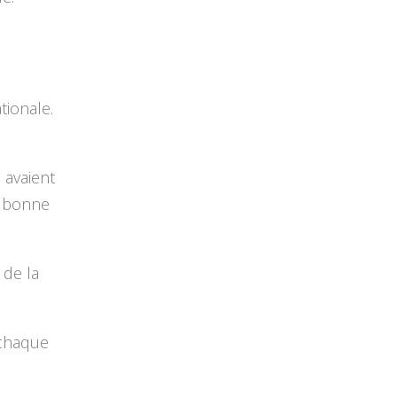
tionale.
 avaient
a bonne
 de la
 chaque