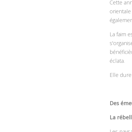
Cette ann
orientale
également
La faim e
s'organis
bénéficiè
éclata.
Elle dure
Des émeu
La rébell
Les paysa