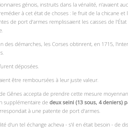
ionnaires génois, instruits dans la vénalité, n'avaient au
 remédier à cet état de choses : le fruit de la chicane et 
tes de port d'armes remplissaient les caisses de l'État 
e.
n des démarches, les Corses obtinrent, en 1715, l'inter
s.
 furent déposées.
aient être remboursées à leur juste valeur.
 de Gênes accepta de prendre cette mesure moyennan
on supplémentaire de
deux seini (13 sous, 4 deniers) p
rrespondait à une patente de port d'armes.
ité d'un tel échange acheva - s'il en était besoin - de di