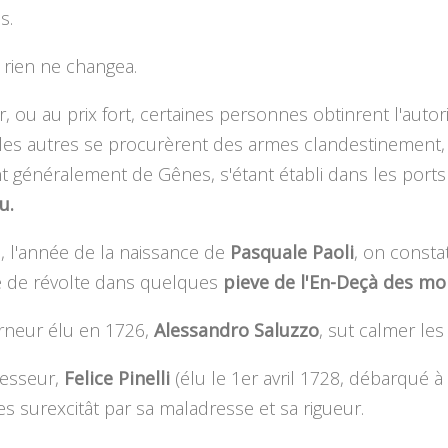
s.
s rien ne changea.
r, ou au prix fort, certaines personnes obtinrent l'autor
 les autres se procurèrent des armes clandestinement, u
t généralement de Gênes, s'étant établi dans les ports
u.
 l'année de la naissance de
Pasquale Paoli
, on consta
 de révolte dans quelques
pieve de l'En-Deçà des mo
rneur élu en 1726,
Alessandro Saluzzo
, sut calmer les 
esseur,
Felice Pinelli
(élu le 1er avril 1728, débarqué à 
les surexcitât par sa maladresse et sa rigueur.