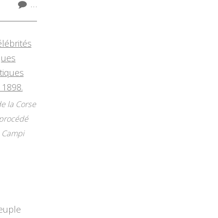
…
de la Corse
e procédé
s Campi
peuple