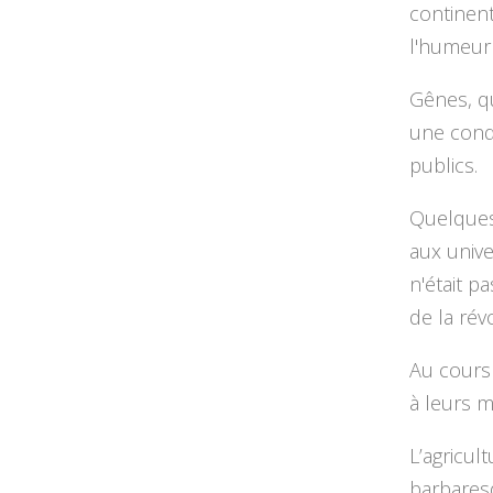
continent
l'humeur 
Gênes, qu
une condi
publics.
Quelques 
aux univ
n'était p
de la rév
Au cours 
à leurs m
L’agricul
barbaresq