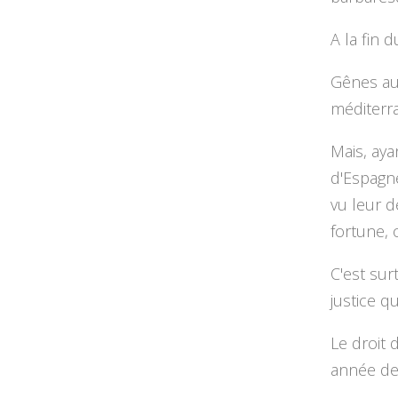
A la fin d
Gênes aur
méditerra
Mais, ay
d'Espagne
vu leur d
fortune, 
C'est sur
justice q
Le droit 
année de