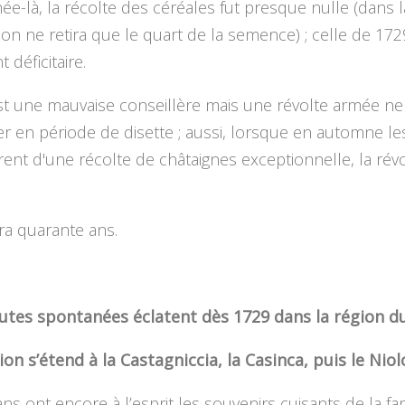
ée-là, la récolte des céréales fut presque nulle (dans l
 on ne retira que le quart de la semence) ; celle de 172
 déficitaire.
st une mauvaise conseillère mais une révolte armée ne
er en période de disette ; aussi, lorsque en automne l
rent d'une récolte de châtaignes exceptionnelle, la rév
ra quarante ans.
tes spontanées éclatent dès 1729 dans la région du
ion s’étend à la Castagniccia, la Casinca, puis le Niol
ns ont encore à l’esprit les souvenirs cuisants de la f