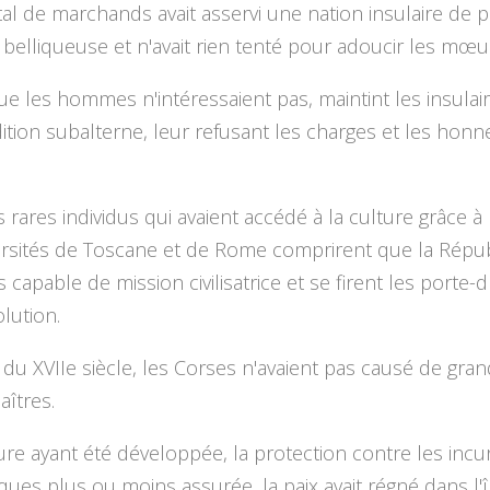
al de marchands avait asservi une nation insulaire de 
belliqueuse et n'avait rien tenté pour adoucir les mœu
e les hommes n'intéressaient pas, maintint les insulai
tion subalterne, leur refusant les charges et les honn
rares individus qui avaient accédé à la culture grâce à l
ersités de Toscane et de Rome comprirent que la Répu
as capable de mission civilisatrice et se firent les porte
olution.
du XVIIe siècle, les Corses n'avaient pas causé de gra
aîtres.
ture ayant été développée, la protection contre les incu
ues plus ou moins assurée, la paix avait régné dans l'îl