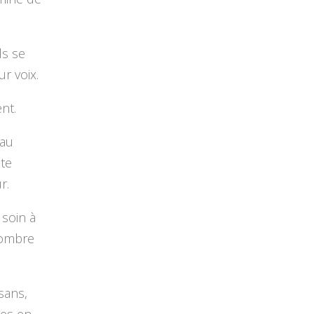
ls se
r voix.
nt.
 au
ite
r.
 soin à
’ombre
sans,