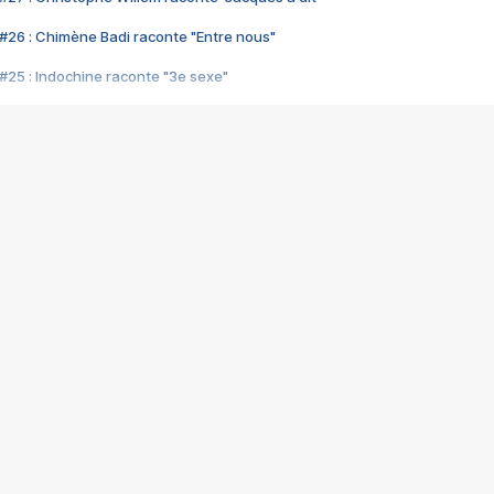
#26 : Chimène Badi raconte "Entre nous"
#25 : Indochine raconte "3e sexe"
#24 : Zaho raconte "C'est chelou"
#23 : Patrick Bruel raconte "Au café des délices"
#22 : Kyo raconte "Le chemin"
#21 : Nolwenn Leroy raconte "Cassé"
#20 : Patrick Hernandez raconte "Born to be alive"
#19 : Lorie raconte "Près de moi"
#18 : Michael Jones raconte "A nos actes manqués" (avec Jean-Jacque
#17 : Khaled raconte "Aïcha"
#16 : Corneille raconte "Parce qu'on vient de loin"
#15 : Indochine raconte "L'aventurier"