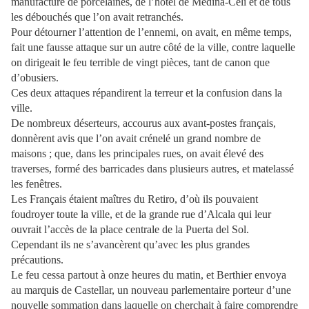
manufacture de porcelaines, de l’hôtel de Médina-Celi et de tous
les débouchés que l’on avait retranchés.
Pour détourner l’attention de l’ennemi, on avait, en même temps,
fait une fausse attaque sur un autre côté de la ville, contre laquelle
on dirigeait le feu terrible de vingt pièces, tant de canon que
d’obusiers.
Ces deux attaques répandirent la terreur et la confusion dans la
ville.
De nombreux déserteurs, accourus aux avant-postes français,
donnèrent avis que l’on avait crénelé un grand nombre de
maisons ; que, dans les principales rues, on avait élevé des
traverses, formé des barricades dans plusieurs autres, et matelassé
les fenêtres.
Les Français étaient maîtres du Retiro, d’où ils pouvaient
foudroyer toute la ville, et de la grande rue d’Alcala qui leur
ouvrait l’accès de la place centrale de la Puerta del Sol.
Cependant ils ne s’avancèrent qu’avec les plus grandes
précautions.
Le feu cessa partout à onze heures du matin, et Berthier envoya
au marquis de Castellar, un nouveau parlementaire porteur d’une
nouvelle sommation dans laquelle on cherchait à faire comprendre