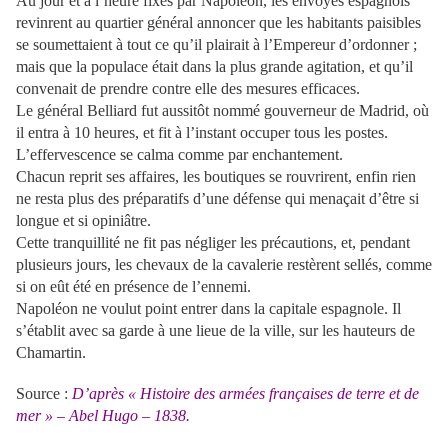
Au jour et à l’heure fixés par Napoléon, les envoyés espagnols
revinrent au quartier général annoncer que les habitants paisibles
se soumettaient à tout ce qu’il plairait à l’Empereur d’ordonner ;
mais que la populace était dans la plus grande agitation, et qu’il
convenait de prendre contre elle des mesures efficaces.
Le général Belliard fut aussitôt nommé gouverneur de Madrid, où
il entra à 10 heures, et fit à l’instant occuper tous les postes.
L’effervescence se calma comme par enchantement.
Chacun reprit ses affaires, les boutiques se rouvrirent, enfin rien
ne resta plus des préparatifs d’une défense qui menaçait d’être si
longue et si opiniâtre.
Cette tranquillité ne fit pas négliger les précautions, et, pendant
plusieurs jours, les chevaux de la cavalerie restèrent sellés, comme
si on eût été en présence de l’ennemi.
Napoléon ne voulut point entrer dans la capitale espagnole. Il
s’établit avec sa garde à une lieue de la ville, sur les hauteurs de
Chamartin.
Source :
D’après « Histoire des armées françaises de terre et de
mer » – Abel Hugo – 1838.