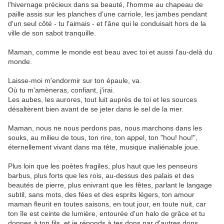
l'hivernage précieux dans sa beauté, l'homme au chapeau de
paille assis sur les planches d'une carriole, les jambes pendant
d'un seul côté - tu l'aimais - et l'âne qui le conduisait hors de la
ville de son sabot tranquille.
Maman, comme le monde est beau avec toi et aussi l'au-delà du
monde.
Laisse-moi m'endormir sur ton épaule, va.
Où tu m'amèneras, confiant, j'irai.
Les aubes, les aurores, tout luit auprès de toi et les sources
désaltèrent bien avant de se jeter dans le sel de la mer.
Maman, nous ne nous perdons pas, nous marchons dans les
souks, au milieu de tous, ton rire, ton appel, ton "hou! hou!",
éternellement vivant dans ma tête, musique inaliénable joue.
Plus loin que les poètes fragiles, plus haut que les penseurs
barbus, plus forts que les rois, au-dessus des palais et des
beautés de pierre, plus enivrant que les fêtes, parlant le langage
subtil, sans mots, des fées et des esprits légers, ton amour
maman fleurit en toutes saisons, en tout jour, en toute nuit, car
ton île est ceinte de lumière, entourée d'un halo de grâce et tu
donnes à ton fils, et je réponds à tes dons par d'autres dons,