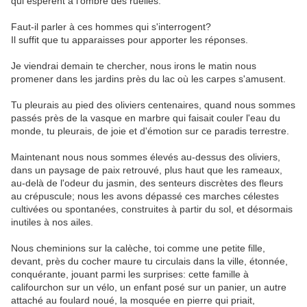
qui espèrent à l'ombre des ruelles.
Faut-il parler à ces hommes qui s'interrogent?
Il suffit que tu apparaisses pour apporter les réponses.
Je viendrai demain te chercher, nous irons le matin nous
promener dans les jardins près du lac où les carpes s'amusent.
Tu pleurais au pied des oliviers centenaires, quand nous sommes
passés près de la vasque en marbre qui faisait couler l'eau du
monde, tu pleurais, de joie et d'émotion sur ce paradis terrestre.
Maintenant nous nous sommes élevés au-dessus des oliviers,
dans un paysage de paix retrouvé, plus haut que les rameaux,
au-delà de l'odeur du jasmin, des senteurs discrètes des fleurs
au crépuscule; nous les avons dépassé ces marches célestes
cultivées ou spontanées, construites à partir du sol, et désormais
inutiles à nos ailes.
Nous cheminions sur la calèche, toi comme une petite fille,
devant, près du cocher maure tu circulais dans la ville, étonnée,
conquérante, jouant parmi les surprises: cette famille à
califourchon sur un vélo, un enfant posé sur un panier, un autre
attaché au foulard noué, la mosquée en pierre qui priait,