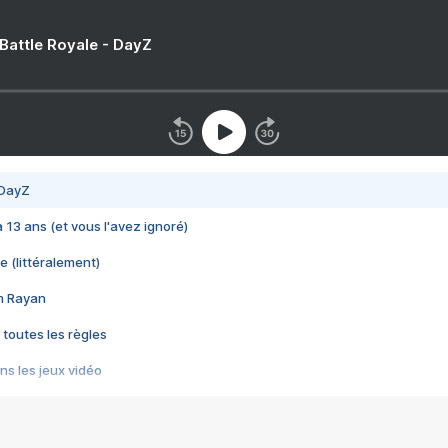
 Battle Royale - DayZ
 DayZ
 a 13 ans (et vous l'avez ignoré)
e (littéralement)
im Rayan
 toutes les règles
s les jeux vidéo
us choquant de Rockstar ? - Le scandale BULLY
e plus moche de Steam