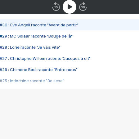
#30 : Eve Angeli raconte "Avant de partir"
#29 : MC Solaar raconte "Bouge de là"
28 : Lorie raconte "Je vais vite"
#27 : Christophe Willem raconte "Jacques a dit"
#26 : Chimène Badi raconte "Entre nous"
#25 : Indochine raconte "3e sexe"
#24 : Zaho raconte "C'est chelou"
#23 : Patrick Bruel raconte "Au café des délices"
#22 : Kyo raconte "Le chemin"
#21 : Nolwenn Leroy raconte "Cassé"
#20 : Patrick Hernandez raconte "Born to be alive"