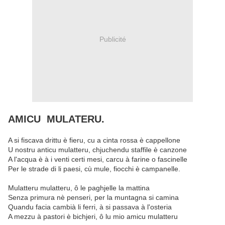
Publicité
AMICU MULATERU.
A si fiscava drittu è fieru, cu a cinta rossa è cappellone
U nostru anticu mulatteru, chjuchendu staffile è canzone
A l'acqua è à i venti certi mesi, carcu à farine o fascinelle
Per le strade di li paesi, cù mule, fiocchi è campanelle.
Mulatteru mulatteru, ô le paghjelle la mattina
Senza primura nè penseri, per la muntagna si camina
Quandu facia cambià li ferri, à si passava à l'osteria
A mezzu à pastori è bichjeri, ô lu mio amicu mulatteru