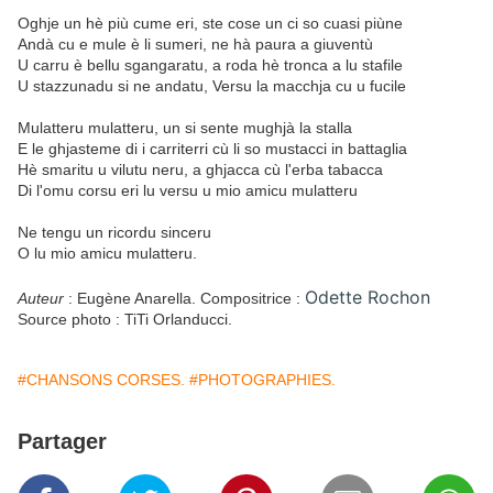
Oghje un hè più cume eri, ste cose un ci so cuasi piùne
Andà cu e mule è li sumeri, ne hà paura a giuventù
U carru è bellu sgangaratu, a roda hè tronca a lu stafile
U stazzunadu si ne andatu, Versu la macchja cu u fucile
Mulatteru mulatteru, un si sente mughjà la stalla
E le ghjasteme di i carriterri cù li so mustacci in battaglia
Hè smaritu u vilutu neru, a ghjacca cù l'erba tabacca
Di l'omu corsu eri lu versu u mio amicu mulatteru
Ne tengu un ricordu sinceru
O lu mio amicu mulatteru.
Odette Rochon
Auteur
: Eugène Anarella. Compositrice :
Source photo : TiTi Orlanducci.
#CHANSONS CORSES.
#PHOTOGRAPHIES.
Partager