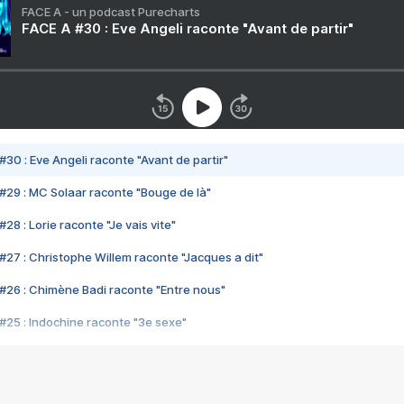
FACE A - un podcast Purecharts
FACE A #30 : Eve Angeli raconte "Avant de partir"
#30 : Eve Angeli raconte "Avant de partir"
#29 : MC Solaar raconte "Bouge de là"
28 : Lorie raconte "Je vais vite"
#27 : Christophe Willem raconte "Jacques a dit"
#26 : Chimène Badi raconte "Entre nous"
#25 : Indochine raconte "3e sexe"
#24 : Zaho raconte "C'est chelou"
#23 : Patrick Bruel raconte "Au café des délices"