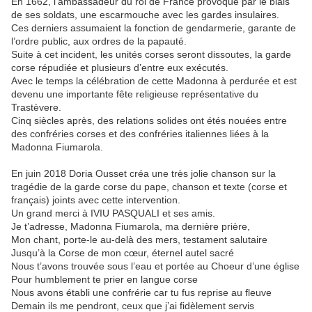
En 1662, l’ambassadeur du roi de France provoque par le biais
de ses soldats, une escarmouche avec les gardes insulaires.
Ces derniers assumaient la fonction de gendarmerie, garante de
l’ordre public, aux ordres de la papauté.
Suite à cet incident, les unités corses seront dissoutes, la garde
corse répudiée et plusieurs d’entre eux exécutés.
Avec le temps la célébration de cette Madonna à perdurée et est
devenu une importante fête religieuse représentative du
Trastèvere.
Cinq siècles après, des relations solides ont étés nouées entre
des confréries corses et des confréries italiennes liées à la
Madonna Fiumarola.
En juin 2018 Doria Ousset créa une très jolie chanson sur la
tragédie de la garde corse du pape, chanson et texte (corse et
français) joints avec cette intervention.
Un grand merci à IVIU PASQUALI et ses amis.
Je t’adresse, Madonna Fiumarola, ma dernière prière,
Mon chant, porte-le au-delà des mers, testament salutaire
Jusqu’à la Corse de mon cœur, éternel autel sacré
Nous t’avons trouvée sous l’eau et portée au Choeur d’une église
Pour humblement te prier en langue corse
Nous avons établi une confrérie car tu fus reprise au fleuve
Demain ils me pendront, ceux que j’ai fidèlement servis