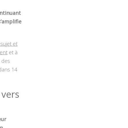
ontinuant
’amplifie
sujet et
ment
et à
s des
 dans 14
 vers
eur
un