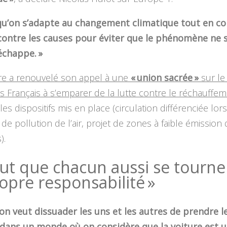
t qu’on s’adapte au changement climatique tout en c
 contre les causes pour éviter que le phénomène ne s
échappe. »
tre a renouvelé son appel à une
« union sacrée »
sur le 
s Français à s’emparer de la lutte contre le réchauffe
les dispositifs mis en place (circulation différenciée lor
de pollution de l’air, projet de zones à faible émission
).
faut que chacun aussi se tourne
opre responsabilité »
on veut dissuader les uns et les autres de prendre l
 dans un monde où on considère que la voiture est 