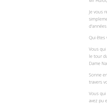
Mr Hulot
Je vous r
simplemen
d'années
Qui êtes
Vous qui 
le tour d
Dame Nat
Sonne en
travers v
Vous qui 
avez pu e