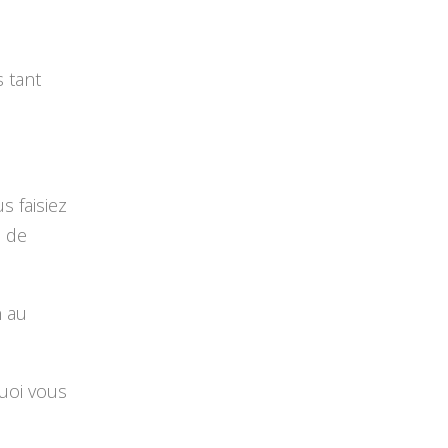
 tant
s faisiez
s de
n au
uoi vous