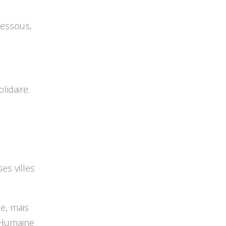
dessous,
lidaire.
es villes
e, mais
e Humaine