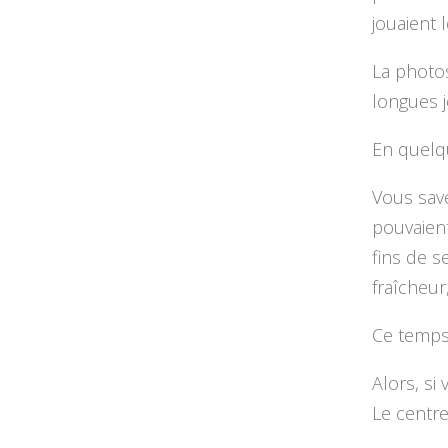
jouaient l
La photo
longues j
En quelqu
Vous save
pouvaient
fins de s
fraîcheur,
Ce temps 
Alors, si
Le centre 