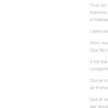
Tous les
transmis.
à l'intéri
L'avez-vo
Alors vou
Que fait
Il est vr
comportem
Dois-je v
de Franc
Que je sa
par dessu