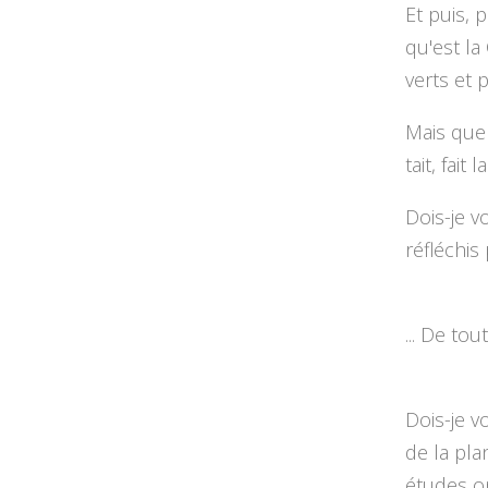
Et puis, 
qu'est la
verts et p
Mais que
tait, fait 
Dois-je v
réfléchis
... De to
Dois-je 
de la pl
études o