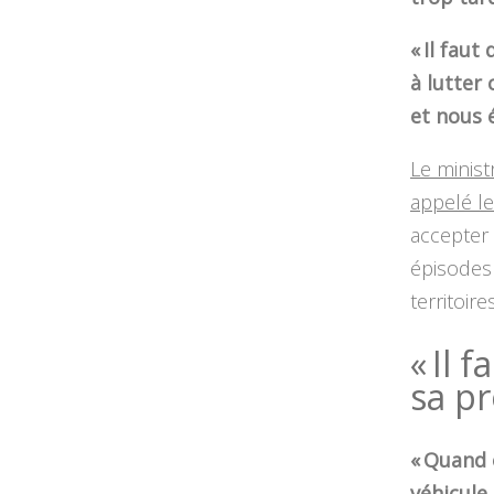
« Il fau
à lutter
et nous 
Le minis
appelé le
accepter 
épisodes 
territoires
« Il 
sa pr
« Quand 
véhicule