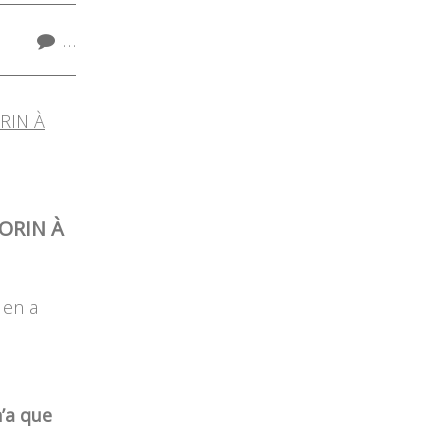
…
ORIN À
en a
’a que