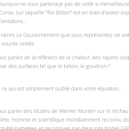
pourquoi ne vous parlerai-je pas de cette si merveilleuse
 Corse, sur laquelle "Roi Béton" est en train d'avaler es
lantations...
 nenni. Le Gouvernement que vous représentez ne voit 
la sourde oreille.
ous parlez de la réflexion de la chaleur, des rayons sola
 par des surfaces tel que le béton, le goudron ?
ut ce qui est simplement oublié dans votre équation...
vous parler des études de Werner Munter sur le récha
anète, Homme et scientifique mondialement reconnu do
nt été partagées et reconnues par deux prix Nobel ? P