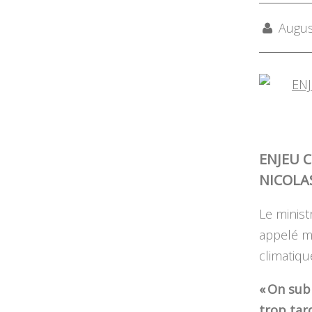
August
ENJEU C
NICOLA
Le minist
appelé ma
climatiqu
« On sub
trop tar