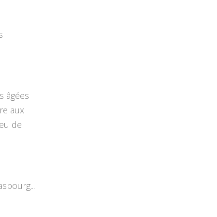
s
es âgées
bre aux
peu de
sbourg...