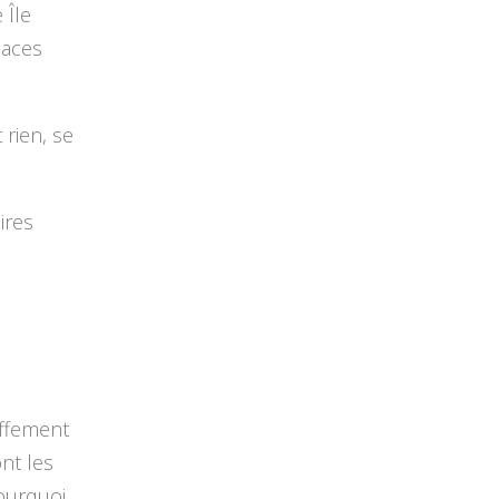
 Île
paces
rien, se
ires
uffement
nt les
ourquoi