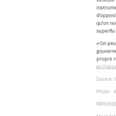
instrume
d’opposi
qu’on nou
superflu 
« On peu
gouverne
propre r
en Franc
Source : 
Photo : R
RÉPONSE