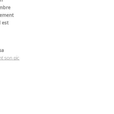
ombre
ngement
l est
sa
nt son pic