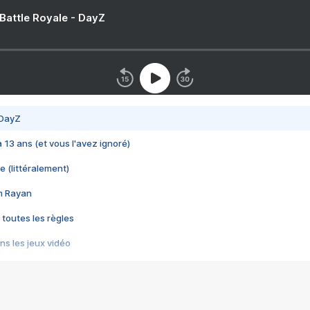
 Battle Royale - DayZ
 DayZ
 a 13 ans (et vous l'avez ignoré)
e (littéralement)
im Rayan
 toutes les règles
s les jeux vidéo
us choquant de Rockstar ? - Le scandale BULLY
e plus moche de Steam