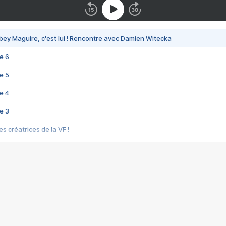
bey Maguire, c'est lui ! Rencontre avec Damien Witecka
e 6
e 5
e 4
e 3
s créatrices de la VF !
e 2
e 1
e Mektoub My Love arrive enfin ! Rencontre avec Shaïn Boumedine et Sal
i : après Toni en famille
elle réalise le bouleversant Dites lui que je l'aime