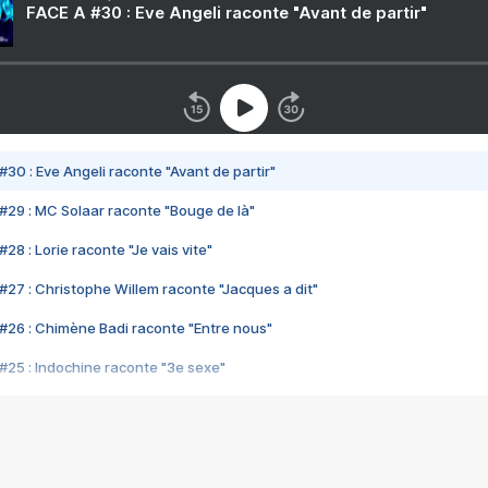
FACE A #30 : Eve Angeli raconte "Avant de partir"
#30 : Eve Angeli raconte "Avant de partir"
#29 : MC Solaar raconte "Bouge de là"
28 : Lorie raconte "Je vais vite"
#27 : Christophe Willem raconte "Jacques a dit"
#26 : Chimène Badi raconte "Entre nous"
#25 : Indochine raconte "3e sexe"
#24 : Zaho raconte "C'est chelou"
#23 : Patrick Bruel raconte "Au café des délices"
#22 : Kyo raconte "Le chemin"