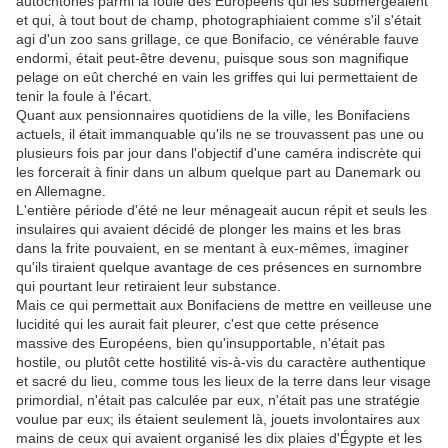
autochtones parmi la foule des Européens qui les submergeaient
et qui, à tout bout de champ, photographiaient comme s'il s'était
agi d'un zoo sans grillage, ce que Bonifacio, ce vénérable fauve
endormi, était peut-être devenu, puisque sous son magnifique
pelage on eût cherché en vain les griffes qui lui permettaient de
tenir la foule à l'écart.
Quant aux pensionnaires quotidiens de la ville, les Bonifaciens
actuels, il était immanquable qu'ils ne se trouvassent pas une ou
plusieurs fois par jour dans l'objectif d'une caméra indiscrète qui
les forcerait à finir dans un album quelque part au Danemark ou
en Allemagne.
L'entière période d'été ne leur ménageait aucun répit et seuls les
insulaires qui avaient décidé de plonger les mains et les bras
dans la frite pouvaient, en se mentant à eux-mêmes, imaginer
qu'ils tiraient quelque avantage de ces présences en surnombre
qui pourtant leur retiraient leur substance.
Mais ce qui permettait aux Bonifaciens de mettre en veilleuse une
lucidité qui les aurait fait pleurer, c'est que cette présence
massive des Européens, bien qu'insupportable, n'était pas
hostile, ou plutôt cette hostilité vis-à-vis du caractère authentique
et sacré du lieu, comme tous les lieux de la terre dans leur visage
primordial, n'était pas calculée par eux, n'était pas une stratégie
voulue par eux; ils étaient seulement là, jouets involontaires aux
mains de ceux qui avaient organisé les dix plaies d'Égypte et les