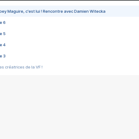
bey Maguire, c'est lui ! Rencontre avec Damien Witecka
e 6
e 5
e 4
e 3
s créatrices de la VF !
e 2
e 1
e Mektoub My Love arrive enfin ! Rencontre avec Shaïn Boumedine et Sal
i : après Toni en famille
elle réalise le bouleversant Dites lui que je l'aime
ais ! Rencontre autour de Vie privée de Rebecca Zlotowski