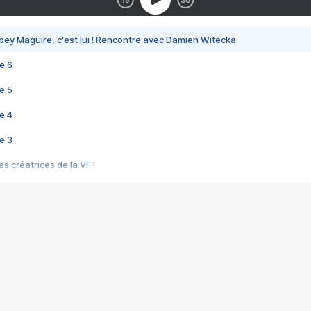
bey Maguire, c'est lui ! Rencontre avec Damien Witecka
e 6
e 5
e 4
e 3
s créatrices de la VF !
e 2
e 1
e Mektoub My Love arrive enfin ! Rencontre avec Shaïn Boumedine et Sal
i : après Toni en famille
elle réalise le bouleversant Dites lui que je l'aime