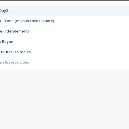
 DayZ
 a 13 ans (et vous l'avez ignoré)
e (littéralement)
im Rayan
 toutes les règles
s les jeux vidéo
us choquant de Rockstar ? - Le scandale BULLY
e plus moche de Steam
du RÊVE tourne au CAUCHEMAR
pendant 8 heures
it… à tort
umiliés par un jeu vidéo