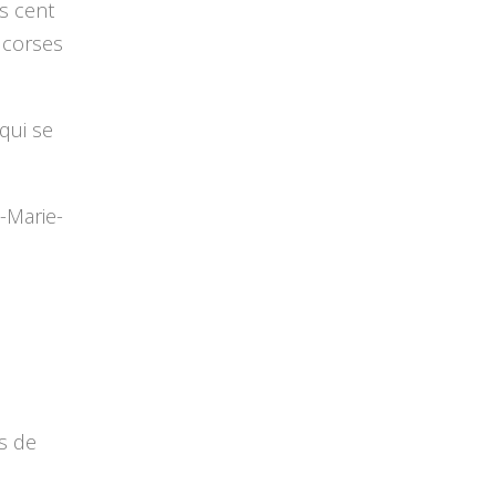
us cent
s corses
 qui se
e-Marie-
ès de