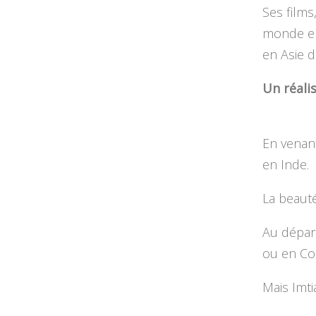
Ses films
monde en
en Asie d
Un réali
En venant
en Inde.
La beauté
Au départ
ou en Co
Mais Imti