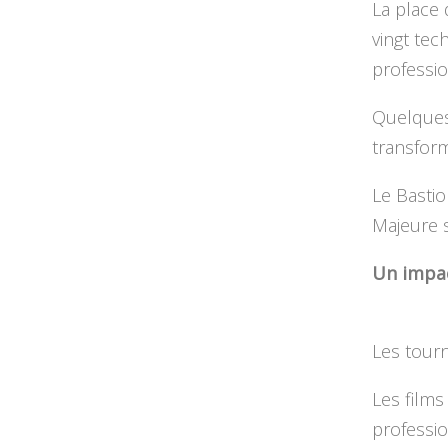
La place 
vingt tec
professio
Quelques 
transform
Le Bastion
Majeure 
Un impac
Les tourn
Les films
professio