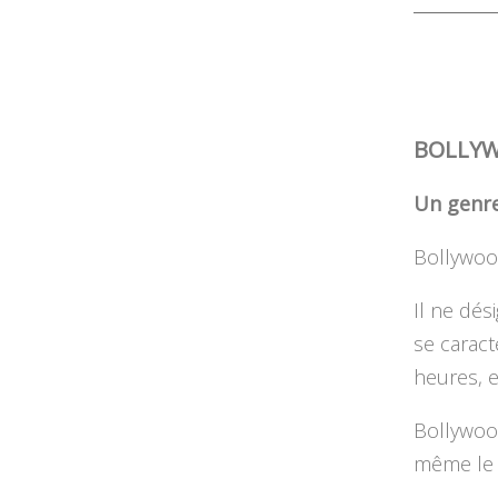
BOLLYW
Un genre
Bollywoo
Il ne dés
se caract
heures, 
Bollywood
même le 