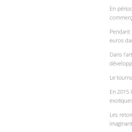
En périod
commerça
Pendant l
euros dan
Dans l’ar
développe
Le tourna
En 2015 l
exotiques
Les reto
imaginant