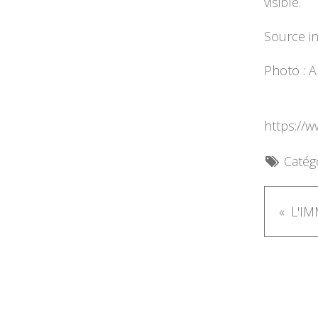
visible.
Source i
Photo : Al
https://
Catégo