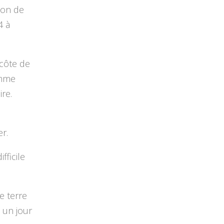
ion de
4 à
 côte de
omme
re.
r.
fficile
e terre
 un jour