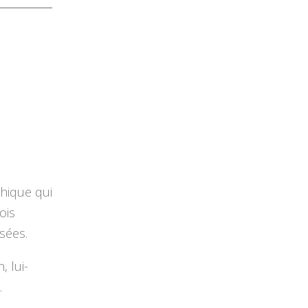
phique qui
ois
nsées.
 lui-
.