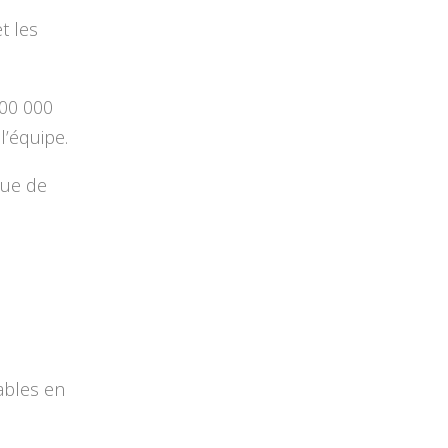
t les
200 000
l’équipe.
que de
ables en