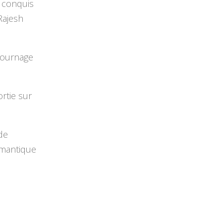
é conquis
 Rajesh
tournage
rtie sur
 de
mantique