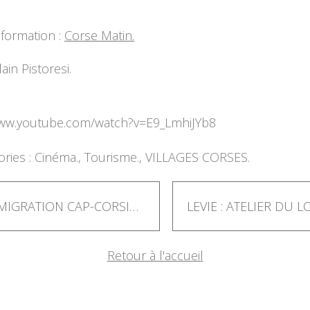
nformation :
Corse Matin.
ain Pistoresi.
www.youtube.com/watch?v=E9_LmhiJYb8
ries :
Cinéma.
,
Tourisme.
,
VILLAGES CORSES.
L'IMMIGRATION CAP-CORSINE.
Retour à l'accueil