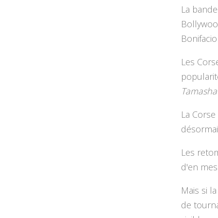
La bande-
Bollywoo
Bonifacio
Les Corse
popularit
Tamasha
La Corse
désormais
Les retom
d'en mesu
Mais si l
de tourna