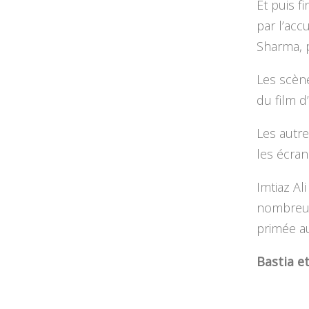
Et puis f
par l’accu
Sharma, 
Les scèn
du film d’
Les autre
les écra
Imtiaz Al
nombreux
primée au
Bastia et