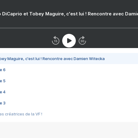
 DiCaprio et Tobey Maguire, c'est lui ! Rencontre avec Dam
bey Maguire, c'est lui ! Rencontre avec Damien Witecka
e 6
e 5
e 4
e 3
s créatrices de la VF !
e 2
e 1