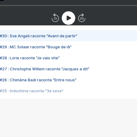
#30 : Eve Angeli raconte "Avant de partir"
#29 : MC Solaar raconte "Bouge de là"
28 : Lorie raconte "Je vais vite"
#27 : Christophe Willem raconte "Jacques a dit"
#26 : Chimène Badi raconte "Entre nous"
#25 : Indochine raconte "3e sexe"
#24 : Zaho raconte "C'est chelou"
#23 : Patrick Bruel raconte "Au café des délices"
#22 : Kyo raconte "Le chemin"
#21 : Nolwenn Leroy raconte "Cassé"