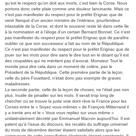
qu’est le respect qu’on doit aux morts, c’est bien la Corse. Nous
portons donc cette plaie comme une douleur lancinante. Mais ce
n’est pas manifester du respect pour le préfet Erignac que de
venir flanqué d’un ancien ministre de l’intérieur, pourfendeur
inlassable de la Corse, et dont le souvenir reste lié dans cette île
à la nomination et à l’éloge d’un certain Bernard Bonnet. Ce n’est
pas manifester du respect pour le préfet Erignac que de paraître
oublier ce que son successeur a fait au nom de la République.
Ce n’est pas manifester du respect pour le préfet Erignac que de
jouer sur les mots pour dire sans le dire tout en le disant qu’il est
des coupables qui ne méritent pas d’avocat. Monsieur Tout le
monde peut dire cela dans un moment de colère, pas le
Président de la République. Cette première partie de la leçon,
celle du père Fouettard, n’était donc pas exempte de graves
maladresses.
La seconde partie, celle de la leçon de choses, ne l’était pas non
plus. Inutile de pinailler sur les mots. Il serait trop long de
chercher où se trouve la juste voie dont rêve la France pour les
Corses entre le « Soyez vous-mêmes » de François Mitterrand il
y a trente ans et le « Vous vous repliez sur vous même »
unilatéralement décrété par Emmanuel Macron aujourd’hui. Il est
patent qu’à l’issue du discours, les recalés du suffrage universel
du mois de décembre dernier étaient satisfaits alors que les
vainqueurs de cette consultation électorale étaient consternés. Il