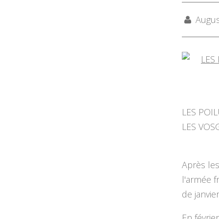
August
LES POI
LES VOSG
Après les
l'armée f
de janvie
En févrie