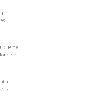
oupe
res
 au 54ème
'Honneur.
nt au
2/15