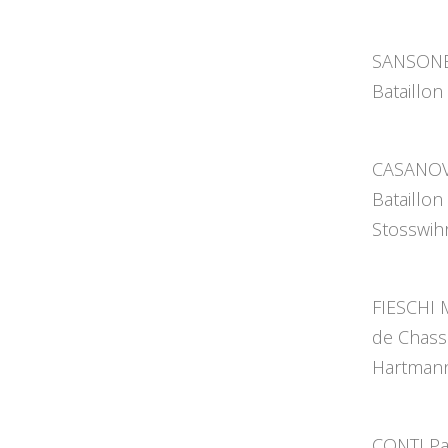
SANSONETT
Bataillon
CASANOVA
Bataillon
Stosswih
FIESCHI 
de Chasse
Hartmann
CONTI Pa