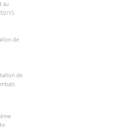
t au
/02/15
illon de
aillon de
ombats
14ème
hr.