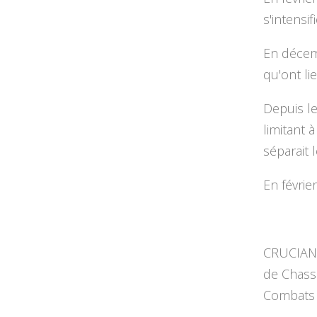
s'intensi
En décem
qu'ont li
Depuis le
limitant 
séparait 
En févrie
CRUCIANI 
de Chasse
Combats 