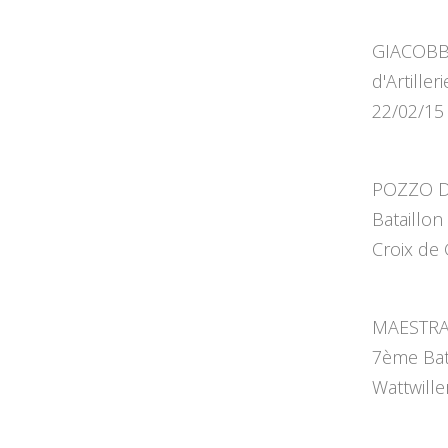
GIACOBBI
d'Artille
22/02/15
POZZO DI
Bataillon
Croix de 
MAESTRAC
7ème Bata
Wattwille