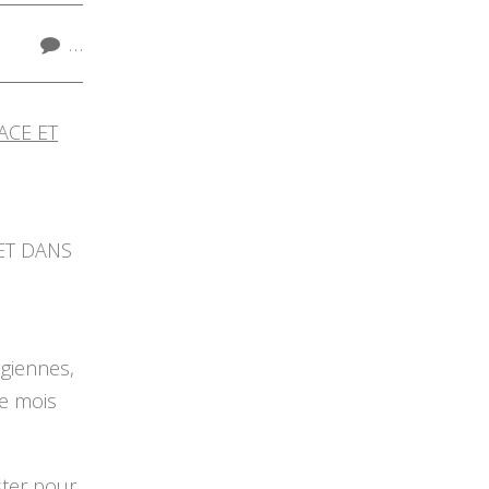
…
ET DANS
sgiennes,
le mois
ster pour