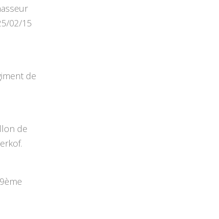
hasseur
25/02/15
giment de
llon de
erkof.
59ème