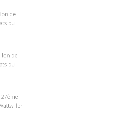
llon de
ats du
llon de
ats du
u 27ème
Wattwiller