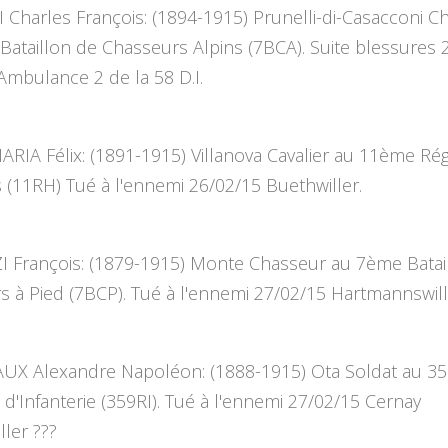
Charles François: (1894-1915) Prunelli-di-Casacconi C
ataillon de Chasseurs Alpins (7BCA). Suite blessures 
mbulance 2 de la 58 D.I.
RIA Félix: (1891-1915) Villanova Cavalier au 11ème Ré
(11RH) Tué à l'ennemi 26/02/15 Buethwiller.
 François: (1879-1915) Monte Chasseur au 7ème Batai
 à Pied (7BCP). Tué à l'ennemi 27/02/15 Hartmannswill
X Alexandre Napoléon: (1888-1915) Ota Soldat au 3
d'Infanterie (359RI). Tué à l'ennemi 27/02/15 Cernay
ler ???