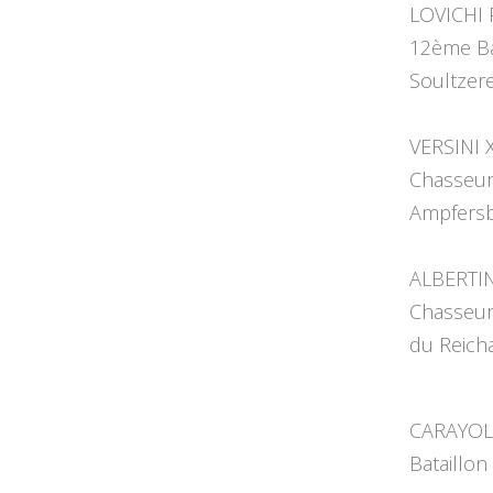
LOVICHI P
12ème Ba
Soultzer
VERSINI X
Chasseur
Ampfersb
ALBERTIN
Chasseur
du Reich
CARAYOL 
Bataillon