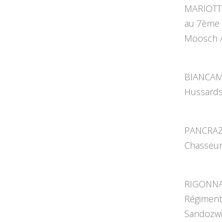
MARIOTTI 
au 7ème B
Moosch A
BIANCAMA
Hussards 
PANCRAZI
Chasseurs
RIGONNAU
Régiment 
Sandozwil