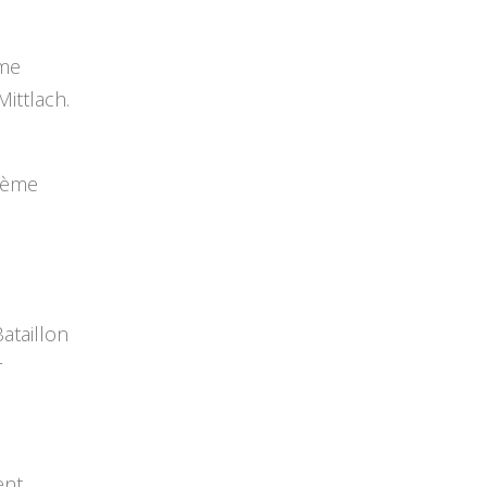
ème
ittlach.
4ème
ataillon
r
ent