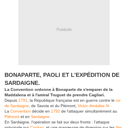
Publicité
BONAPARTE, PAOLI ET L'EXPÉDITION DE
SARDAIGNE.
La Convention ordonne à Bonaparte de s'emparer de la
Maddalena et à l'amiral Truguet de prendre Cagliari.
Depuis
1791
, la République française est en guerre contre le
roi
de Sardaigne
, de Savoie et du Piémont,
Victor-Amédée III
.
La
Convention
décide en
1792
de l'attaquer simultanément au
Piémont
et en
Sardaigne
.
En Sardaigne, l'opération se fait sur deux fronts : l’attaque
principale sur
Cagliari
, et une manœuvre de diversion sur les
îles