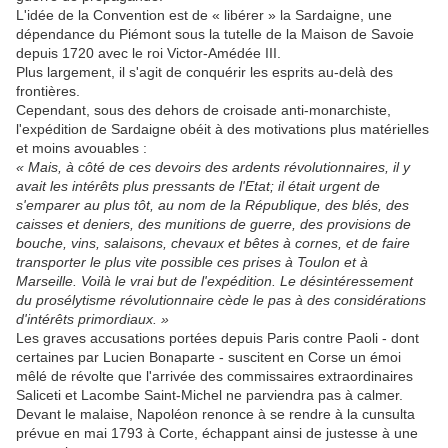
L'idée de la Convention est de « libérer » la Sardaigne, une
dépendance du Piémont sous la tutelle de la Maison de Savoie
depuis 1720 avec le roi Victor-Amédée III.
Plus largement, il s'agit de conquérir les esprits au-delà des
frontières.
Cependant, sous des dehors de croisade anti-monarchiste,
l'expédition de Sardaigne obéit à des motivations plus matérielles
et moins avouables :
« Mais, à côté de ces devoirs des ardents révolutionnaires, il y
avait les intérêts plus pressants de l'Etat; il était urgent de
s'emparer au plus tôt, au nom de la République, des blés, des
caisses et deniers, des munitions de guerre, des provisions de
bouche, vins, salaisons, chevaux et bêtes à cornes, et de faire
transporter le plus vite possible ces prises à Toulon et à
Marseille. Voilà le vrai but de l'expédition. Le désintéressement
du prosélytisme révolutionnaire cède le pas à des considérations
d'intérêts primordiaux. »
Les graves accusations portées depuis Paris contre Paoli - dont
certaines par Lucien Bonaparte - suscitent en Corse un émoi
mêlé de révolte que l'arrivée des commissaires extraordinaires
Saliceti et Lacombe Saint-Michel ne parviendra pas à calmer.
Devant le malaise, Napoléon renonce à se rendre à la cunsulta
prévue en mai 1793 à Corte, échappant ainsi de justesse à une