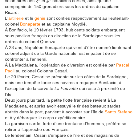
volontaires des
2
et
4
bataillons corses, ainsi qu'une
compagnie de 150 grenadiers sous les ordres du capitaine
Ricard.
L'
artillerie
et le
génie
sont confiés respectivement au lieutenant-
colonel
Bonaparte
et au capitaine Moydié.
À Bonifacio, le 19 février 1793, huit cents soldats embarquent
sous pavillon français en direction de la Sardaigne sous les
ordres du colonel Quenza.
À 23 ans, Napoléon Bonaparte qui vient d'être nommé lieutenant-
colonel adjoint de la Garde nationale, est impatient de se
confronter à l'ennemi.
À La Maddalena, l'opération de diversion est confiée par
Pascal
Paoli
au colonel Colonna Cesari.
Le 20 février, Cesari se présente sur les côtes de la Sardaigne,
mais une tempête force ses navires à regagner Bonifacio, à
l'exception de la corvette
La Fauvette
qui reste à proximité de
l'île.
Deux jours plus tard, la petite flotte française revient à La
Maddalena, et après avoir essuyé le tir des bateaux sardes
abrités dans le port, parvient à accoster sur l'île de
Santo Stefano
et à y débarquer le corps expéditionnaire.
La garnison sarde, forte d'une trentaine d'hommes, préfère se
retirer à l'approche des Français.
Le lendemain, Cesari s'empare de l'île et des magasins de