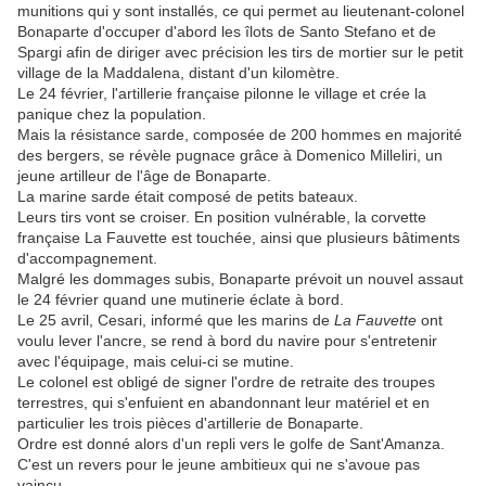
munitions qui y sont installés, ce qui permet au lieutenant-colonel
Bonaparte d'occuper d'abord les îlots de Santo Stefano et de
Spargi afin de diriger avec précision les tirs de mortier sur le petit
village de la Maddalena, distant d'un kilomètre.
Le 24 février, l'artillerie française pilonne le village et crée la
panique chez la population.
Mais la résistance sarde, composée de 200 hommes en majorité
des bergers, se révèle pugnace grâce à Domenico Milleliri, un
jeune artilleur de l'âge de Bonaparte.
La marine sarde était composé de petits bateaux.
Leurs tirs vont se croiser. En position vulnérable, la corvette
française La Fauvette est touchée, ainsi que plusieurs bâtiments
d'accompagnement.
Malgré les dommages subis, Bonaparte prévoit un nouvel assaut
le 24 février quand une mutinerie éclate à bord.
Le 25 avril, Cesari, informé que les marins de
La Fauvette
ont
voulu lever l'ancre, se rend à bord du navire pour s'entretenir
avec l'équipage, mais celui-ci se mutine.
Le colonel est obligé de signer l'ordre de retraite des troupes
terrestres, qui s'enfuient en abandonnant leur matériel et en
particulier les trois pièces d'artillerie de Bonaparte.
Ordre est donné alors d'un repli vers le golfe de Sant'Amanza.
C'est un revers pour le jeune ambitieux qui ne s'avoue pas
vaincu.