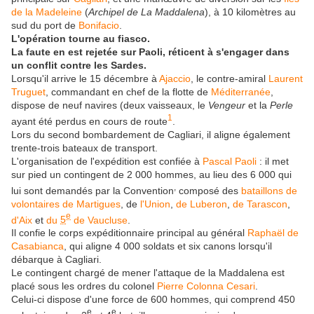
de la Madeleine
(
Archipel de La Maddalena
), à
10 kilomètres
au
sud du port de
Bonifacio
.
L'opération tourne au fiasco.
La faute en est rejetée sur Paoli, réticent à s'engager dans
un conflit contre les Sardes.
Lorsqu'il arrive le 15 décembre à
Ajaccio
, le contre-amiral
Laurent
Truguet
, commandant en chef de la flotte de
Méditerranée
,
dispose de neuf navires (deux vaisseaux, le
Vengeur
et la
Perle
1
ayant été perdus en cours de route
.
Lors du second bombardement de Cagliari, il aligne également
trente-trois bateaux de transport.
L'organisation de l'expédition est confiée à
Pascal Paoli
: il met
sur pied un contingent de
2 000 hommes
, au lieu des 6 000 qui
,
lui sont demandés par la Convention
composé des
bataillons de
volontaires de Martigues
, de
l'Union
,
de Luberon
,
de Tarascon
,
e
d'Aix
et
du
5
de Vaucluse
.
Il confie le corps expéditionnaire principal au général
Raphaël de
Casabianca
, qui aligne 4 000 soldats et six canons lorsqu'il
débarque à Cagliari.
Le contingent chargé de mener l'attaque de la Maddalena est
placé sous les ordres du colonel
Pierre Colonna Cesari
.
Celui-ci dispose d'une force de 600 hommes, qui comprend 450
e
e