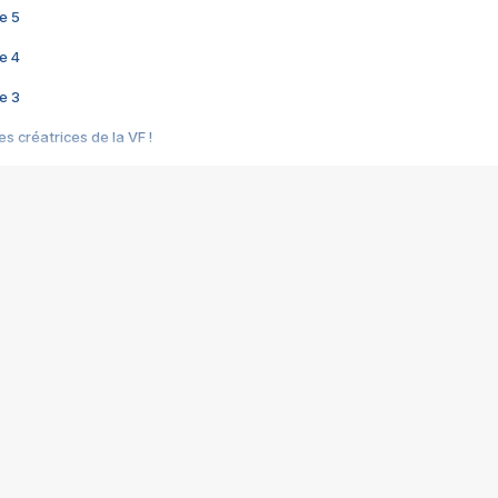
e 5
e 4
e 3
s créatrices de la VF !
e 2
e 1
e Mektoub My Love arrive enfin ! Rencontre avec Shaïn Boumedine et Sal
i : après Toni en famille
elle réalise le bouleversant Dites lui que je l'aime
ais ! Rencontre autour de Vie privée de Rebecca Zlotowski
 de Marguerite, Grave... Rencontre avec Ella Rumpf
 Les Rêveurs, un film intime sur la santé mentale
a avec un film sur le mouvement des Gilets jaunes