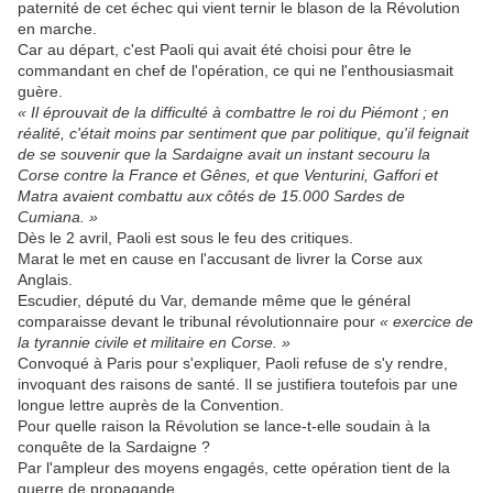
paternité de cet échec qui vient ternir le blason de la Révolution
en marche.
Car au départ, c'est Paoli qui avait été choisi pour être le
commandant en chef de l'opération, ce qui ne l'enthousiasmait
guère.
« Il éprouvait de la difficulté à combattre le roi du Piémont ; en
réalité, c'était moins par sentiment que par politique, qu'il feignait
de se souvenir que la Sardaigne avait un instant secouru la
Corse contre la France et Gênes, et que Venturini, Gaffori et
Matra avaient combattu aux côtés de 15.000 Sardes de
Cumiana. »
Dès le 2 avril, Paoli est sous le feu des critiques.
Marat le met en cause en l'accusant de livrer la Corse aux
Anglais.
Escudier, député du Var, demande même que le général
comparaisse devant le tribunal révolutionnaire pour
« exercice de
la tyrannie civile et militaire en Corse. »
Convoqué à Paris pour s'expliquer, Paoli refuse de s'y rendre,
invoquant des raisons de santé. Il se justifiera toutefois par une
longue lettre auprès de la Convention.
Pour quelle raison la Révolution se lance-t-elle soudain à la
conquête de la Sardaigne ?
Par l'ampleur des moyens engagés, cette opération tient de la
guerre de propagande.