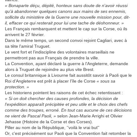
« Bonaparte déçu, dépité, honteux sans doute de n'avoir réussi
qu'à abandonner quelques canons aux mains de ses ennemis,
sollicite du ministère de la Guerre une nouvelle mission pour, dit-
il, effacer ce qui resterait pour lui une tache de déshonneur. »
Les Français rembarquent et mettent le cap sur la Corse, où ils
arrivent le 27 février.
Dans le même temps, un second convoi rejoint Cagliari, avec à
sa tête l'amiral Truguet.
Le vent fort et l'indiscipline des volontaires marseillais ne
permettront pas aux Français de prendre la ville.
La Convention, ayant déclaré la guerre à l'Angleterre, demande
alors à Truguet de rejoindre au plus vite Brest.
Le consul britannique à Livourne fait aussitôt savoir à Paoli que le
Roi d'Angleterre est prêt à placer l'île de Corse
« sous sa
protection. »
Les historiens pointent les raisons de cet échec retentissant :
« Si on doit chercher des causes profondes, la décision de
l'expédition apparaît précipitée et peu utile et le choix des chefs
comme des troupes, erroné. En tout cas aucune de ces décisions
ne vient de Pascal Paoli, »
selon Jean-Marie Arrighi et Olivier
Jehasse (Histoire de la Corse et des Corses).
Piller au nom de la République, ‘‘voilà le vrai but''
Or, c'est précisément sur Paoli que la Convention fait retomber la