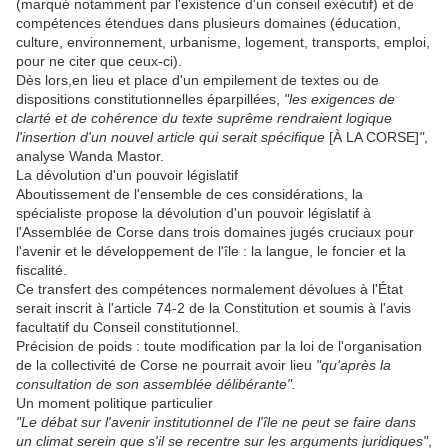
(marqué notamment par l'existence d'un conseil exécutif) et de
compétences étendues dans plusieurs domaines (éducation,
culture, environnement, urbanisme, logement, transports, emploi,
pour ne citer que ceux-ci).
Dès lors,en lieu et place d'un empilement de textes ou de
dispositions constitutionnelles éparpillées,
"les exigences de
clarté et de cohérence du texte suprême rendraient logique
l'insertion d'un nouvel article qui serait spécifique
[À LA CORSE]
"
,
analyse Wanda Mastor.
La dévolution d'un pouvoir législatif
Aboutissement de l'ensemble de ces considérations, la
spécialiste propose la dévolution d'un pouvoir législatif à
l'Assemblée de Corse dans trois domaines jugés cruciaux pour
l'avenir et le développement de l'île : la langue, le foncier et la
fiscalité.
Ce transfert des compétences normalement dévolues à l'État
serait inscrit à l'article 74-2 de la Constitution et soumis à l'avis
facultatif du Conseil constitutionnel.
Précision de poids : toute modification par la loi de l'organisation
de la collectivité de Corse ne pourrait avoir lieu
"qu'après la
consultation de son assemblée délibérante".
Un moment politique particulier
"Le débat sur l'avenir institutionnel de l'île ne peut se faire dans
un climat serein que s'il se recentre sur les arguments juridiques"
,