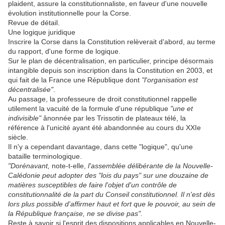
plaident, assure la constitutionnaliste, en faveur d'une nouvelle
évolution institutionnelle pour la Corse.
Revue de détail.
Une logique juridique
Inscrire la Corse dans la Constitution relèverait d'abord, au terme
du rapport, d'une forme de logique.
Sur le plan de décentralisation, en particulier, principe désormais
intangible depuis son inscription dans la Constitution en 2003, et
qui fait de la France une République dont
"l'organisation est
décentralisée"
.
Au passage, la professeure de droit constitutionnel rappelle
utilement la vacuité de la formule d'une république
"une et
indivisible"
ânonnée par les Trissotin de plateaux télé, la
référence à l'unicité ayant été abandonnée au cours du XXIe
siècle.
Il n'y a cependant davantage, dans cette "logique", qu'une
bataille terminologique.
"Dorénavant,
note-t-elle,
l'assemblée délibérante de la Nouvelle-
Calédonie peut adopter des "lois du pays" sur une douzaine de
matières susceptibles de faire l'objet d'un contrôle de
constitutionnalité de la part du Conseil constitutionnel. Il n'est dès
lors plus possible d'affirmer haut et fort que le pouvoir, au sein de
la République française, ne se divise pas".
Reste à savoir si l'esprit des dispositions applicables en Nouvelle-