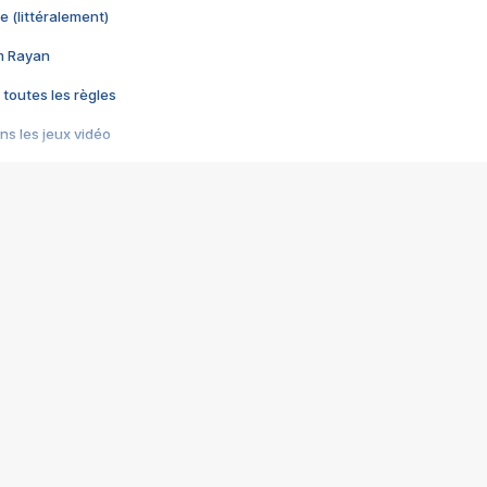
e (littéralement)
im Rayan
 toutes les règles
s les jeux vidéo
us choquant de Rockstar ? - Le scandale BULLY
e plus moche de Steam
du RÊVE tourne au CAUCHEMAR
pendant 8 heures
it… à tort
umiliés par un jeu vidéo
ire - Final Fantasy 8
ti un empire - Age of Empires
story DOFUS