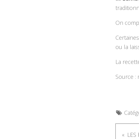
tradition
On compr
Certaine
ou la lai
La recett
Source : 
Catégo
LES