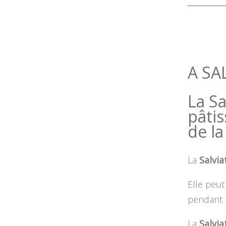
A SA
La Sa
pâtis
de la
La
Salvia
Elle peut
pendant l
La
Salvi