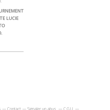
URNEMENT
TE LUCIE
TO
.
s
Contact
Signaler un abus
C.G.U.