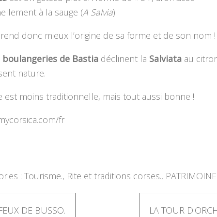
nellement à la sauge (
A Salvia
).
end donc mieux l’origine de sa forme et de son nom !
s
boulangeries de Bastia
déclinent la
Salviata
au citron
ssent nature.
e est moins traditionnelle, mais tout aussi bonne !
mycorsica.com/fr
ries :
Tourisme.
,
Rite et traditions corses.
,
PATRIMOINE
 FEUX DE BUSSO.
LA TOUR D'ORCH