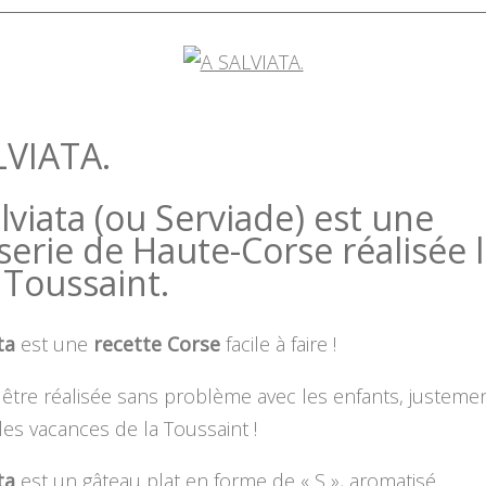
LVIATA.
lviata (ou Serviade) est une
serie de Haute-Corse réalisée 
 Toussaint.
ta
est une
recette Corse
facile à faire !
 être réalisée sans problème avec les enfants, justeme
es vacances de la Toussaint !
ata
est un gâteau plat en forme de « S », aromatisé