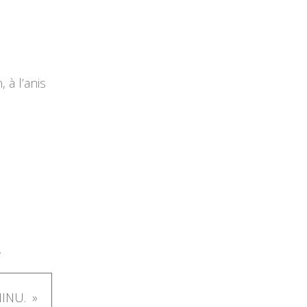
, à l’anis
.
INU.