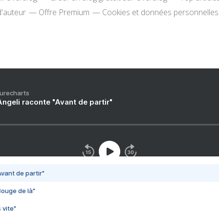
d'auteur
Offre Premium
Cookies et données personnelles
Purecharts
ngeli raconte "Avant de partir"
vant de partir"
Bouge de là"
 vite"