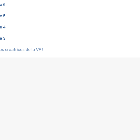
e 6
e 5
e 4
e 3
s créatrices de la VF !
e 2
e 1
e Mektoub My Love arrive enfin ! Rencontre avec Shaïn Boumedine et Sal
i : après Toni en famille
elle réalise le bouleversant Dites lui que je l'aime
ais ! Rencontre autour de Vie privée de Rebecca Zlotowski
 de Marguerite, Grave... Rencontre avec Ella Rumpf
 Les Rêveurs, un film intime sur la santé mentale