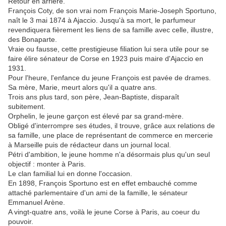
Retour en arrière.
François Coty, de son vrai nom François Marie-Joseph Sportuno,
naît le 3 mai 1874 à Ajaccio. Jusqu'à sa mort, le parfumeur
revendiquera fièrement les liens de sa famille avec celle, illustre,
des Bonaparte.
Vraie ou fausse, cette prestigieuse filiation lui sera utile pour se
faire élire sénateur de Corse en 1923 puis maire d'Ajaccio en
1931.
Pour l'heure, l'enfance du jeune François est pavée de drames.
Sa mère, Marie, meurt alors qu'il a quatre ans.
Trois ans plus tard, son père, Jean-Baptiste, disparaît
subitement.
Orphelin, le jeune garçon est élevé par sa grand-mère.
Obligé d'interrompre ses études, il trouve, grâce aux relations de
sa famille, une place de représentant de commerce en mercerie
à Marseille puis de rédacteur dans un journal local.
Pétri d'ambition, le jeune homme n'a désormais plus qu'un seul
objectif : monter à Paris.
Le clan familial lui en donne l'occasion.
En 1898, François Sportuno est en effet embauché comme
attaché parlementaire d'un ami de la famille, le sénateur
Emmanuel Arène.
A vingt-quatre ans, voilà le jeune Corse à Paris, au coeur du
pouvoir.