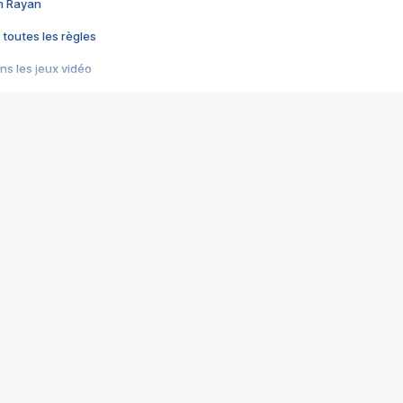
im Rayan
 toutes les règles
s les jeux vidéo
us choquant de Rockstar ? - Le scandale BULLY
e plus moche de Steam
du RÊVE tourne au CAUCHEMAR
pendant 8 heures
it… à tort
umiliés par un jeu vidéo
ire - Final Fantasy 8
ti un empire - Age of Empires
story DOFUS
tard, il crée l'un des pires jeux de tous les temps, MindsEye.