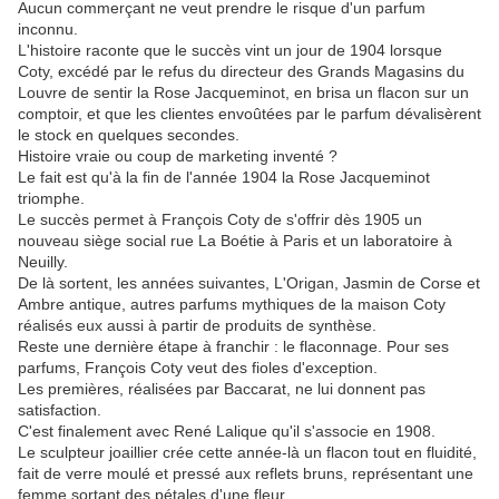
Aucun commerçant ne veut prendre le risque d'un parfum
inconnu.
L'histoire raconte que le succès vint un jour de 1904 lorsque
Coty, excédé par le refus du directeur des Grands Magasins du
Louvre de sentir la Rose Jacqueminot, en brisa un flacon sur un
comptoir, et que les clientes envoûtées par le parfum dévalisèrent
le stock en quelques secondes.
Histoire vraie ou coup de marketing inventé ?
Le fait est qu'à la fin de l'année 1904 la Rose Jacqueminot
triomphe.
Le succès permet à François Coty de s'offrir dès 1905 un
nouveau siège social rue La Boétie à Paris et un laboratoire à
Neuilly.
De là sortent, les années suivantes, L'Origan, Jasmin de Corse et
Ambre antique, autres parfums mythiques de la maison Coty
réalisés eux aussi à partir de produits de synthèse.
Reste une dernière étape à franchir : le flaconnage. Pour ses
parfums, François Coty veut des fioles d'exception.
Les premières, réalisées par Baccarat, ne lui donnent pas
satisfaction.
C'est finalement avec René Lalique qu'il s'associe en 1908.
Le sculpteur joaillier crée cette année-là un flacon tout en fluidité,
fait de verre moulé et pressé aux reflets bruns, représentant une
femme sortant des pétales d'une fleur.