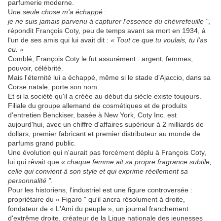
parfumerie moderne.
U
ne seule chose m'a échappé :
je ne suis jamais parvenu à capturer l'essence du chèvrefeuille "
,
répondit François Coty, peu de temps avant sa mort en 1934, à
l'un de ses amis qui lui avait dit :
« Tout ce que tu voulais, tu l'as
eu. »
Comblé, François Coty le fut assurément : argent, femmes,
pouvoir, célébrité.
Mais l'éternité lui a échappé, même si le stade d'Ajaccio, dans sa
Corse natale, porte son nom.
Et si la société qu'il a créée au début du siècle existe toujours.
Filiale du groupe allemand de cosmétiques et de produits
d'entretien Benckiser, basée à New York, Coty Inc. est
aujourd'hui, avec un chiffre d'affaires supérieur à 2 milliards de
dollars, premier fabricant et premier distributeur au monde de
parfums grand public.
Une évolution qui n'aurait pas forcément déplu à François Coty,
lui qui rêvait que
« chaque femme ait sa propre fragrance subtile,
celle qui convient à son style et qui exprime réellement sa
personnalité "
.
Pour les historiens, l'industriel est une figure controversée :
propriétaire du « Figaro " qu'il ancra résolument à droite,
fondateur de « L'Ami du peuple », un journal franchement
d'extrême droite, créateur de la Ligue nationale des jeunesses