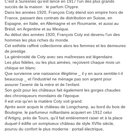
C'est à Suresnes qu'est lancé en 1917 l'un des plus grands
succès de la maison : le parfum Chypre.
Dans les années 1920, François Coty étend son empire hors de
France, passant des contrats de distribution en Suisse, en
Espagne, en Italie, en Allemagne et en Roumanie, et aussi au
Brésil, en Argentine et au Mexique.
Au début des années 1920, François Coty est devenu l'un des
hommes les plus riches du monde.
Cet esthète raffiné collectionne alors les femmes et les demeures
de prestige.
La générosité de Coty avec ses maîtresses est légendaire.
Les plus fidèles, ou les plus aimées, reçoivent chaque mois un
chèque en blanc.
Que survienne une naissance illégitime _ il y en aura semble-t-il
beaucoup _ et l'industriel ne ménage pas son argent pour
assurer l'avenir de la mère et de l'enfant.
Son goût pour les châteaux fait également les gorges chaudes
des chroniqueurs mondains de l'époque.
Il est vrai qu'en la matière Coty voit grand.
Après avoir acquis le château de Longchamp, au bord du bois de
Boulogne, le parfumeur milliardaire acquiert en 1912 celui
d'Artigny, près de Tours, qu'il fait entièrement raser et à la place
duquel il édifie un somptueux château de style XVIIe siècle,
pourvu du confort le plus moderne : portail électrique,