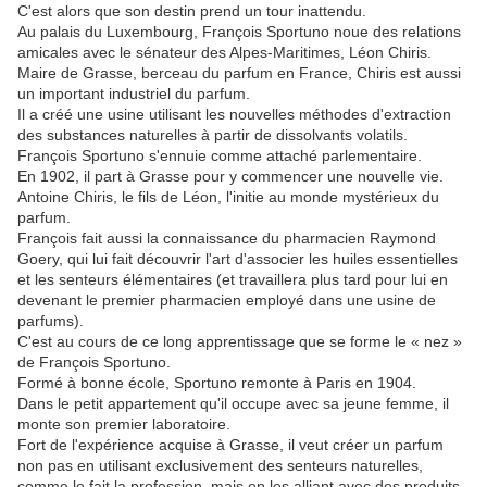
C'est alors que son destin prend un tour inattendu.
Au palais du Luxembourg, François Sportuno noue des relations
amicales avec le sénateur des Alpes-Maritimes, Léon Chiris.
Maire de Grasse, berceau du parfum en France, Chiris est aussi
un important industriel du parfum.
Il a créé une usine utilisant les nouvelles méthodes d'extraction
des substances naturelles à partir de dissolvants volatils.
François Sportuno s'ennuie comme attaché parlementaire.
En 1902, il part à Grasse pour y commencer une nouvelle vie.
Antoine Chiris, le fils de Léon, l'initie au monde mystérieux du
parfum.
François fait aussi la connaissance du pharmacien Raymond
Goery, qui lui fait découvrir l'art d'associer les huiles essentielles
et les senteurs élémentaires (et travaillera plus tard pour lui en
devenant le premier pharmacien employé dans une usine de
parfums).
C'est au cours de ce long apprentissage que se forme le « nez »
de François Sportuno.
Formé à bonne école, Sportuno remonte à Paris en 1904.
Dans le petit appartement qu'il occupe avec sa jeune femme, il
monte son premier laboratoire.
Fort de l'expérience acquise à Grasse, il veut créer un parfum
non pas en utilisant exclusivement des senteurs naturelles,
comme le fait la profession, mais en les alliant avec des produits