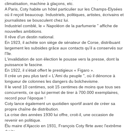
climatisation, machine à glaçons, etc.
A Paris, Coty habite un hôtel particulier sur les Champs-Elysées
où il reçoit beaucoup. Industriels, politiques, artistes, écrivains et
journalistes se bousculent chez lui.
Industriel comblé, le « Napoléon de la parfumerie " affiche de
nouvelles ambitions.
Il rêve d'un destin national.
En 1923, il achète son siège de sénateur de Corse, distribuant
largement les subsides grâce aux contacts qu'il a conservés sur
l'île.
L'invalidation de son élection le pousse vers la presse, dont la
puissance le fascine.
En 1922, il s'était offert le prestigieux « Figaro ».
Il crée un peu plus tard « L'Ami du peuple ", où il dénonce à
longueur de colonnes les dangers du bolchevisme.
Il le vend 10 centimes, soit 15 centimes de moins que tous ses
concurrents, ce qui lui permet de tirer à 700.000 exemplaires,
record pour l'époque !
Coty lance également un quotidien sportif avant de créer sa
propre chaîne de distribution.
La crise des années 1930 lui offre, croit-il, une occasion de
revenir en politique.
Élu maire d'Ajaccio en 1931, François Coty flirte avec l'extrême