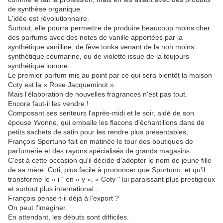
de synthèse organique.
L'idée est révolutionnaire.
Surtout, elle pourra permettre de produire beaucoup moins cher
des parfums avec des notes de vanille apportées par la
synthétique vanilline, de fève tonka venant de la non moins
synthétique coumarine, ou de violette issue de la toujours
synthétique ionone...
Le premier parfum mis au point par ce qui sera bientôt la maison
Coty est la « Rose Jacqueminot ».
Mais l'élaboration de nouvelles fragrances n'est pas tout.
Encore faut-il les vendre !
Composant ses senteurs l'après-midi et le soir, aidé de son
épouse Yvonne, qui emballe les flacons d'échantillons dans de
petits sachets de satin pour les rendre plus présentables,
François Sportuno fait en matinée le tour des boutiques de
parfumerie et des rayons spécialisés de grands magasins.
C'est à cette occasion qu'il décide d'adopter le nom de jeune fille
de sa mère, Coti, plus facile à prononcer que Sportuno, et qu'il
transforme le « i " en « y », « Coty " lui paraissant plus prestigieux
et surtout plus international...
François pense-t-il déjà à l'export ?
On peut l'imaginer.
En attendant, les débuts sont difficiles.