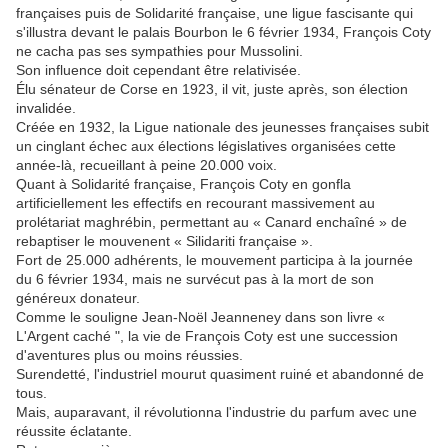
françaises puis de Solidarité française, une ligue fascisante qui
s'illustra devant le palais Bourbon le 6 février 1934, François Coty
ne cacha pas ses sympathies pour Mussolini.
Son influence doit cependant être relativisée.
Élu sénateur de Corse en 1923, il vit, juste après, son élection
invalidée.
Créée en 1932, la Ligue nationale des jeunesses françaises subit
un cinglant échec aux élections législatives organisées cette
année-là, recueillant à peine 20.000 voix.
Quant à Solidarité française, François Coty en gonfla
artificiellement les effectifs en recourant massivement au
prolétariat maghrébin, permettant au « Canard enchaîné » de
rebaptiser le mouvenent « Silidariti française ».
Fort de 25.000 adhérents, le mouvement participa à la journée
du 6 février 1934, mais ne survécut pas à la mort de son
généreux donateur.
Comme le souligne Jean-Noël Jeanneney dans son livre «
L'Argent caché ", la vie de François Coty est une succession
d'aventures plus ou moins réussies.
Surendetté, l'industriel mourut quasiment ruiné et abandonné de
tous.
Mais, auparavant, il révolutionna l'industrie du parfum avec une
réussite éclatante.