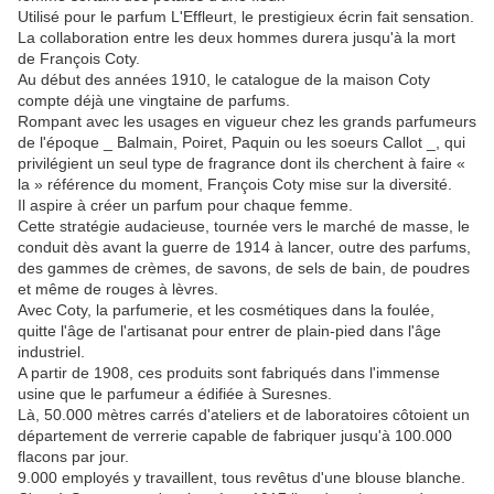
Utilisé pour le parfum L'Effleurt, le prestigieux écrin fait sensation.
La collaboration entre les deux hommes durera jusqu'à la mort
de François Coty.
Au début des années 1910, le catalogue de la maison Coty
compte déjà une vingtaine de parfums.
Rompant avec les usages en vigueur chez les grands parfumeurs
de l'époque _ Balmain, Poiret, Paquin ou les soeurs Callot _, qui
privilégient un seul type de fragrance dont ils cherchent à faire «
la » référence du moment, François Coty mise sur la diversité.
Il aspire à créer un parfum pour chaque femme.
Cette stratégie audacieuse, tournée vers le marché de masse, le
conduit dès avant la guerre de 1914 à lancer, outre des parfums,
des gammes de crèmes, de savons, de sels de bain, de poudres
et même de rouges à lèvres.
Avec Coty, la parfumerie, et les cosmétiques dans la foulée,
quitte l'âge de l'artisanat pour entrer de plain-pied dans l'âge
industriel.
A partir de 1908, ces produits sont fabriqués dans l'immense
usine que le parfumeur a édifiée à Suresnes.
Là, 50.000 mètres carrés d'ateliers et de laboratoires côtoient un
département de verrerie capable de fabriquer jusqu'à 100.000
flacons par jour.
9.000 employés y travaillent, tous revêtus d'une blouse blanche.