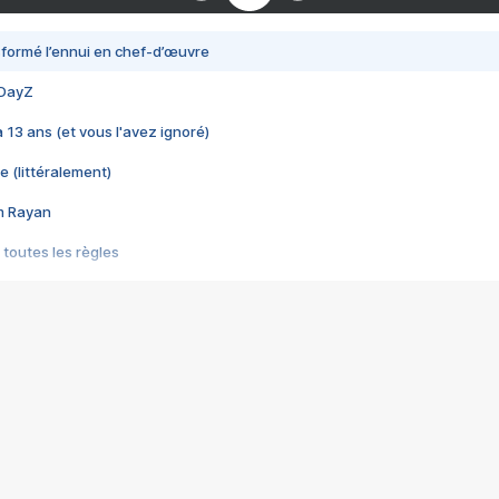
nsformé l’ennui en chef-d’œuvre
 DayZ
 a 13 ans (et vous l'avez ignoré)
e (littéralement)
im Rayan
 toutes les règles
s les jeux vidéo
us choquant de Rockstar ? - Le scandale BULLY
e plus moche de Steam
du RÊVE tourne au CAUCHEMAR
pendant 8 heures
it… à tort