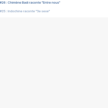
#26 : Chimène Badi raconte "Entre nous"
#25 : Indochine raconte "3e sexe"
#24 : Zaho raconte "C'est chelou"
#23 : Patrick Bruel raconte "Au café des délices"
#22 : Kyo raconte "Le chemin"
#21 : Nolwenn Leroy raconte "Cassé"
#20 : Patrick Hernandez raconte "Born to be alive"
#19 : Lorie raconte "Près de moi"
#18 : Michael Jones raconte "A nos actes manqués" (avec Jean-Jacque
#17 : Khaled raconte "Aïcha"
#16 : Corneille raconte "Parce qu'on vient de loin"
#15 : Indochine raconte "L'aventurier"
14 : Lorie raconte "Sur un air latino"