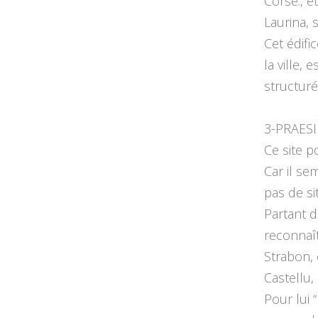
Corse., e
Laurina, 
Cet édifi
la ville,
structuré
3-PRAES
Ce site p
Car il se
pas de si
Partant d
reconnaît
Strabon, 
Castellu,
Pour lui 