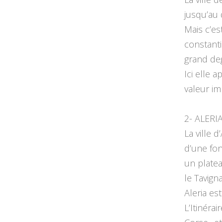
jusqu’au
Mais c’es
constanti
grand de
Ici elle 
valeur im
2- ALERIA
La ville d
d’une fon
un platea
le Tavign
Aleria es
L’Itinéra