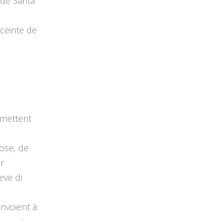
 de Santa
nceinte de
rmettent
pose, de
r
eve di
envoient à