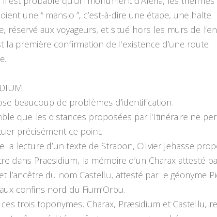
t il est probable qu’un monument d’Aleria, les thermes
soient une “ mansio ”, c’est-à-dire une étape, une halte.
ce, réservé aux voyageurs, et situé hors les murs de l’e
 est la première confirmation de l’existence d’une route
e.
IDIUM.
ose beaucoup de problèmes d’identification.
mble que les distances proposées par l’Itinéraire ne pe
tuer précisément ce point.
e la lecture d’un texte de Strabon, Olivier Jehasse pro
re dans Praesidium, la mémoire d’un Charax attesté pa
et l’ancêtre du nom Castellu, attesté par le géonyme Pi
 aux confins nord du Fium’Orbu.
“ ces trois toponymes, Charax, Præsidium et Castellu, r