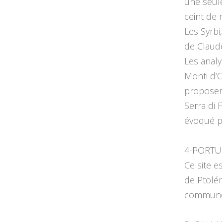
une seul
ceint de 
Les Syrbi
de Claud
Les analy
Monti d’O
proposer 
Serra di
évoqué pa
4-PORTU
Ce site e
de Ptolém
commune