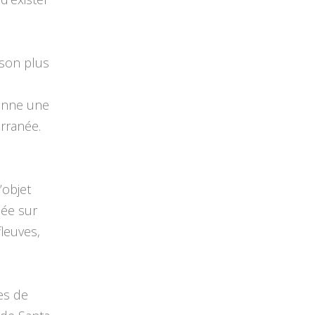
 son plus
donne une
rranée.
’objet
lée sur
leuves,
nes de