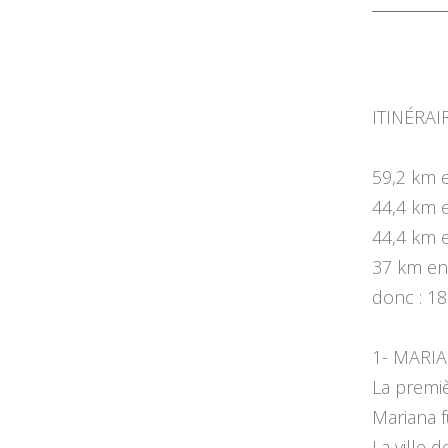
ITINÉRAI
59,2 km e
44,4 km e
44,4 km 
37 km en
donc : 18
1- MARIA
La premiè
Mariana f
La ville 