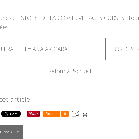
ries :
HISTOIRE DE LA CORSE.
,
VILLAGES CORSES.
,
Tou
ées.
 FRATELLI = ANAIAK GARA.
FOR'DI ST
Retour à l'accueil
cet article
Repost
0
a newsletter