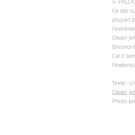
5- PALLA
Ce site s
plupart d
l’extrême
Olivier J
Blesinoi 
Car il se
l’éviden
Texte : U
Olivier J
Photo pr