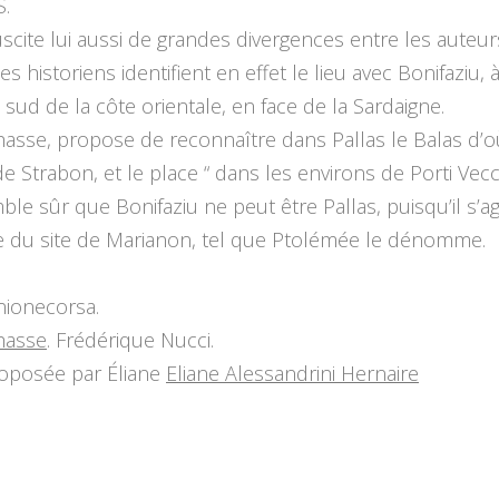
S.
uscite lui aussi de grandes divergences entre les auteur
es historiens identifient en effet le lieu avec Bonifaziu, 
 sud de la côte orientale, en face de la Sardaigne.
ehasse, propose de reconnaître dans Pallas le Balas d’où
de Strabon, et le place “ dans les environs de Porti Vecc
mble sûr que Bonifaziu ne peut être Pallas, puisqu’il s’ag
ce du site de Marianon, tel que Ptolémée le dénomme.
nionecorsa.
ehasse
. Frédérique Nucci.
oposée par Éliane
Eliane Alessandrini Hernaire