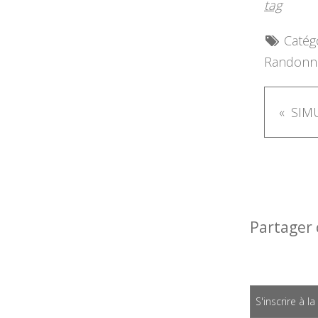
tag
Catégo
Randonn
SIMU
Partager 
S'inscrire à l