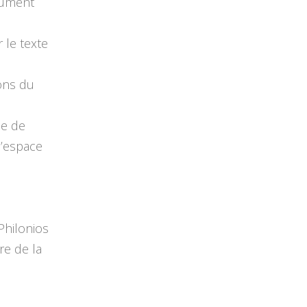
nument
 le texte
rons du
ne de
l’espace
Philonios
re de la