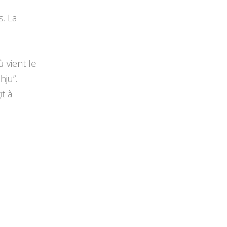
s. La
à
 vient le
hju”.
it à