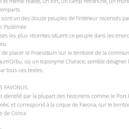
e et même réalité, un fort, un camp retranché, un mo
remparts.
, sont un des douze peuples de l’intérieur recensés par
e Ptolémée.
ses les plus récentes situent ce peuple dans les envi
ru.
de placer le Praesidium sur le territoire de la commu
 Fium’Orbu, où un toponyme Charace, semble désigner 
r tous ces textes.
S FAVONUS.
st identifié par la plupart des historiens comme le Port 
ée, et correspond à la crique de Favona, sur le territoi
 de Conca.