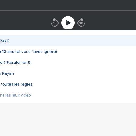
 DayZ
 a 13 ans (et vous l'avez ignoré)
e (littéralement)
im Rayan
 toutes les règles
s les jeux vidéo
us choquant de Rockstar ? - Le scandale BULLY
e plus moche de Steam
du RÊVE tourne au CAUCHEMAR