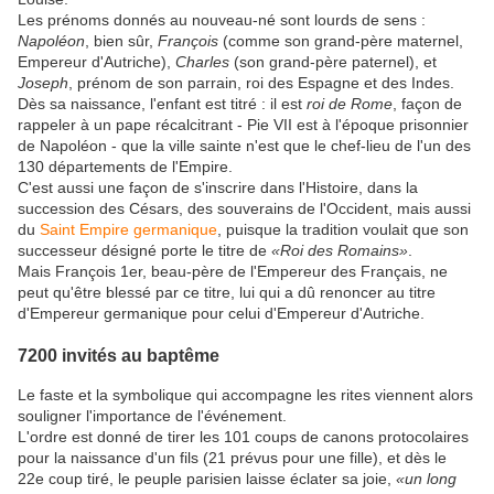
Les prénoms donnés au nouveau-né sont lourds de sens :
Napoléon
, bien sûr,
François
(comme son grand-père maternel,
Empereur d'Autriche),
Charles
(son grand-père paternel), et
Joseph
, prénom de son parrain, roi des Espagne et des Indes.
Dès sa naissance, l'enfant est titré : il est
roi de Rome
, façon de
rappeler à un pape récalcitrant - Pie VII est à l'époque prisonnier
de Napoléon - que la ville sainte n'est que le chef-lieu de l'un des
130 départements de l'Empire.
C'est aussi une façon de s'inscrire dans l'Histoire, dans la
succession des Césars, des souverains de l'Occident, mais aussi
du
Saint Empire germanique
, puisque la tradition voulait que son
successeur désigné porte le titre de
«Roi des Romains»
.
Mais François 1er, beau-père de l'Empereur des Français, ne
peut qu'être blessé par ce titre, lui qui a dû renoncer au titre
d'Empereur germanique pour celui d'Empereur d'Autriche.
7200 invités au baptême
Le faste et la symbolique qui accompagne les rites viennent alors
souligner l'importance de l'événement.
L'ordre est donné de tirer les 101 coups de canons protocolaires
pour la naissance d'un fils (21 prévus pour une fille), et dès le
22e coup tiré, le peuple parisien laisse éclater sa joie,
«un long