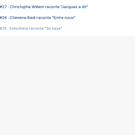
#27 : Christophe Willem raconte "Jacques a dit"
#26 : Chimène Badi raconte "Entre nous"
#25 : Indochine raconte "3e sexe"
#24 : Zaho raconte "C'est chelou"
#23 : Patrick Bruel raconte "Au café des délices"
#22 : Kyo raconte "Le chemin"
#21 : Nolwenn Leroy raconte "Cassé"
#20 : Patrick Hernandez raconte "Born to be alive"
#19 : Lorie raconte "Près de moi"
#18 : Michael Jones raconte "A nos actes manqués" (avec Jean-Jacque
#17 : Khaled raconte "Aïcha"
#16 : Corneille raconte "Parce qu'on vient de loin"