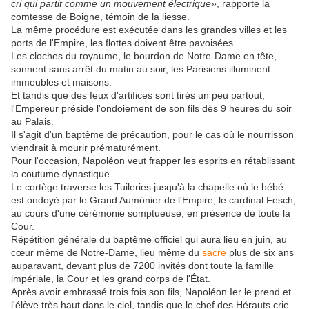
cri qui partit comme un mouvement électrique»
, rapporte la
comtesse de Boigne, témoin de la liesse.
La même procédure est exécutée dans les grandes villes et les
ports de l'Empire, les flottes doivent être pavoisées.
Les cloches du royaume, le bourdon de Notre-Dame en tête,
sonnent sans arrêt du matin au soir, les Parisiens illuminent
immeubles et maisons.
Et tandis que des feux d'artifices sont tirés un peu partout,
l'Empereur préside l'ondoiement de son fils dès 9 heures du soir
au Palais.
Il s'agit d'un baptême de précaution, pour le cas où le nourrisson
viendrait à mourir prématurément.
Pour l'occasion, Napoléon veut frapper les esprits en rétablissant
la coutume dynastique.
Le cortège traverse les Tuileries jusqu'à la chapelle où le bébé
est ondoyé par le Grand Aumônier de l'Empire, le cardinal Fesch,
au cours d'une cérémonie somptueuse, en présence de toute la
Cour.
Répétition générale du baptême officiel qui aura lieu en juin, au
cœur même de Notre-Dame, lieu même du
sacre
plus de six ans
auparavant, devant plus de 7200 invités dont toute la famille
impériale, la Cour et les grand corps de l'État.
Après avoir embrassé trois fois son fils, Napoléon Ier le prend et
l'élève très haut dans le ciel, tandis que le chef des Hérauts crie