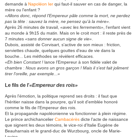
demande à
Napoléon Ier
qui faut-il sauver en cas de danger, la
mère ou l'enfant ?
«Allons donc, répond l'Empereur pâle comme la mort, ne perdez
pas la tête : sauvez la mère, ne pensez qu'à la mère»
.
Après 26 minutes de travail,
«avec les ferrements»
, l'enfant vient
au monde à 9h15 du matin. Mais on le croit mort : il reste près de
7 minutes
«sans donner aucun signe de vie»
.
Dubois, assisté de Corvisart, s'active de son mieux : friction,
serviettes chaude, quelques gouttes d'eau de vie dans la
bouche... Les méthodes se révèlent efficaces.
«Eh bien Constant !
lance l'Empereur à son fidèle valet de
chambre :
Nous avons un gros garçon ! Mais il s'est fait joliment
tirer l'oreille, par exemple...»
Le fils de l'
«Empereur des rois»
Après l'émotion, la politique reprend ses droits : il faut que
l'héritier naisse dans la pourpre, qu'il soit d'emblée honoré
comme le fils de l'Empereur des rois.
Et la propagande napoléonienne va fonctionner à plein régime.
Le prince archichancelier
Cambacérès
dicte l'acte de naissance
que signent les deux témoins, le vice-roi d'Italie Eugène de
Beauharnais et le grand-duc de Wurzbourg, oncle de Marie-
Louise.