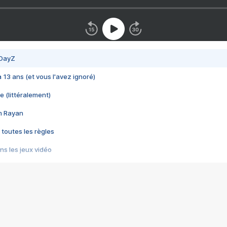
 DayZ
 a 13 ans (et vous l'avez ignoré)
e (littéralement)
im Rayan
 toutes les règles
s les jeux vidéo
us choquant de Rockstar ? - Le scandale BULLY
e plus moche de Steam
du RÊVE tourne au CAUCHEMAR
pendant 8 heures