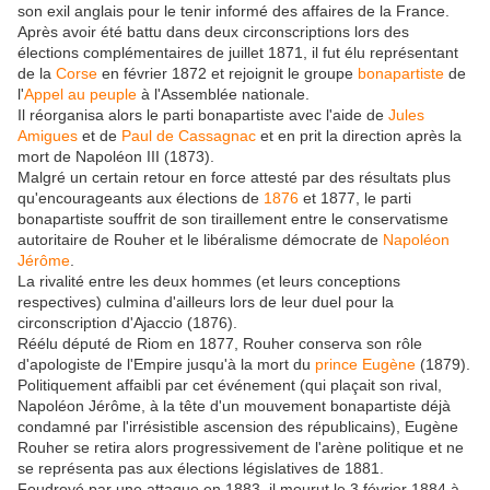
son exil anglais pour le tenir informé des affaires de la France.
Après avoir été battu dans deux circonscriptions lors des
élections complémentaires de juillet 1871, il fut élu représentant
de la
Corse
en février 1872 et rejoignit le groupe
bonapartiste
de
l'
Appel au peuple
à l'Assemblée nationale.
Il réorganisa alors le parti bonapartiste avec l'aide de
Jules
Amigues
et de
Paul de Cassagnac
et en prit la direction après la
mort de Napoléon III (1873).
Malgré un certain retour en force attesté par des résultats plus
qu'encourageants aux élections de
1876
et 1877, le parti
bonapartiste souffrit de son tiraillement entre le conservatisme
autoritaire de Rouher et le libéralisme démocrate de
Napoléon
Jérôme
.
La rivalité entre les deux hommes (et leurs conceptions
respectives) culmina d'ailleurs lors de leur duel pour la
circonscription d'Ajaccio (1876).
Réélu député de Riom en 1877, Rouher conserva son rôle
d'apologiste de l'Empire jusqu'à la mort du
prince Eugène
(1879).
Politiquement affaibli par cet événement (qui plaçait son rival,
Napoléon Jérôme, à la tête d'un mouvement bonapartiste déjà
condamné par l'irrésistible ascension des républicains), Eugène
Rouher se retira alors progressivement de l'arène politique et ne
se représenta pas aux élections législatives de 1881.
Foudroyé par une attaque en 1883, il mourut le 3 février 1884 à