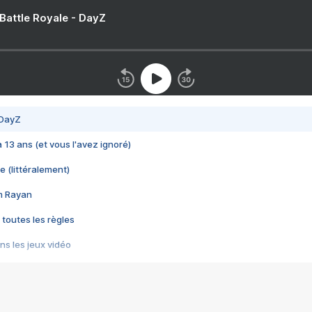
 Battle Royale - DayZ
 DayZ
 a 13 ans (et vous l'avez ignoré)
e (littéralement)
im Rayan
 toutes les règles
s les jeux vidéo
us choquant de Rockstar ? - Le scandale BULLY
e plus moche de Steam