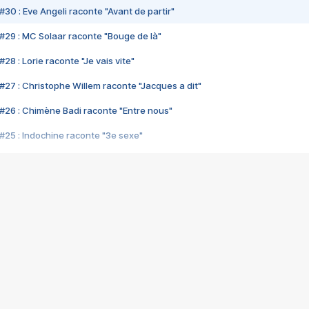
#30 : Eve Angeli raconte "Avant de partir"
#29 : MC Solaar raconte "Bouge de là"
28 : Lorie raconte "Je vais vite"
#27 : Christophe Willem raconte "Jacques a dit"
#26 : Chimène Badi raconte "Entre nous"
#25 : Indochine raconte "3e sexe"
#24 : Zaho raconte "C'est chelou"
#23 : Patrick Bruel raconte "Au café des délices"
#22 : Kyo raconte "Le chemin"
#21 : Nolwenn Leroy raconte "Cassé"
#20 : Patrick Hernandez raconte "Born to be alive"
#19 : Lorie raconte "Près de moi"