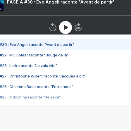
FACE A #30 : Eve Angeli raconte "Avant de partir"
#30 : Eve Angeli raconte "Avant de partir"
#29 : MC Solaar raconte "Bouge de là"
28 : Lorie raconte "Je vais vite"
#27 : Christophe Willem raconte "Jacques a dit"
#26 : Chimène Badi raconte "Entre nous"
#25 : Indochine raconte "3e sexe"
#24 : Zaho raconte "C'est chelou"
#23 : Patrick Bruel raconte "Au café des délices"
#22 : Kyo raconte "Le chemin"