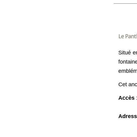
Le Pan
Situé e
fonta
emblém
Cet an
Accès
:
Adress