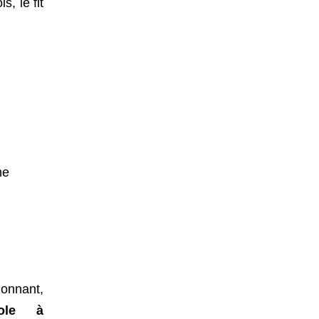
s, le fit
onnant,
pole à