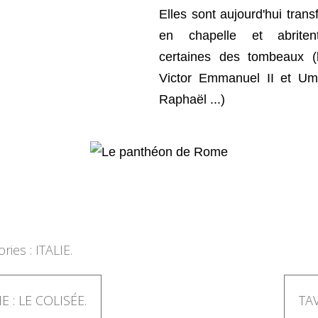
Elles sont aujourd'hui tran
en chapelle et abriten
certaines des tombeaux (l
Victor Emmanuel II et Umb
Raphaël ...)
ries :
ITALIE.
 : LE COLISÉE.
TA