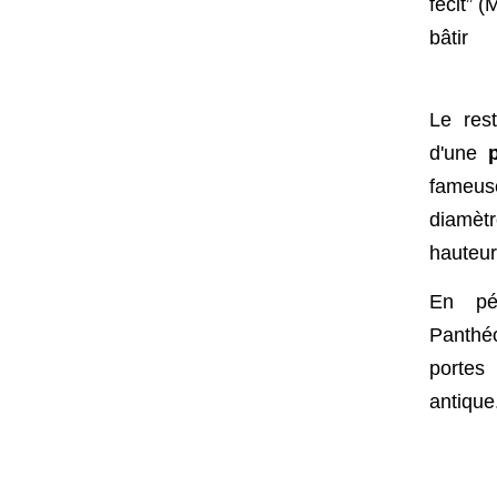
fecit” (
bâtir
Le res
d'une
fameus
diamèt
hauteur
En pén
Panthé
porte
antique