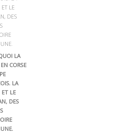
UOI LA
E EN CORSE
PE
OIS. LA
 ET LE
AN, DES
ES
TOIRE
UNE.