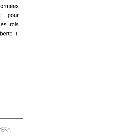
sformées
t pour
es rois
erto I,
VERA.