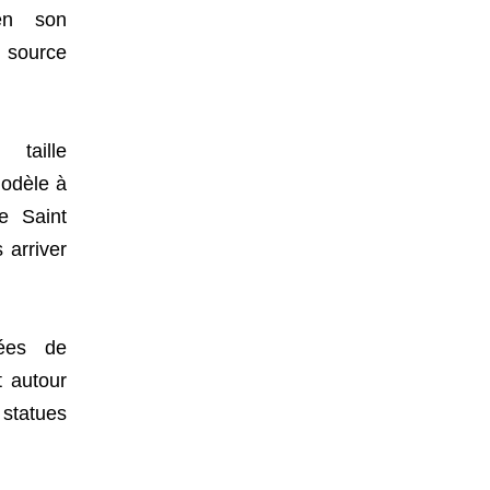
n son
 source
taille
modèle à
e Saint
 arriver
rées de
t autour
 statues