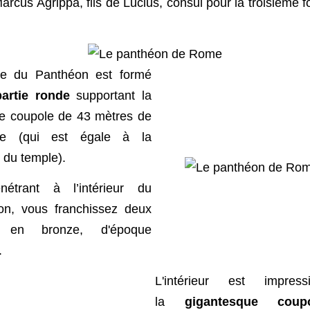
Marcus Agrippa, fils de Lucius, consul pour la troisième foi
te du Panthéon est formé
partie ronde
supportant la
e coupole de 43 mètres de
re (qui est égale à la
 du temple).
étrant à l’intérieur du
on, vous franchissez deux
s en bronze, d'époque
.
L'intérieur est impressi
la
gigantesque cou