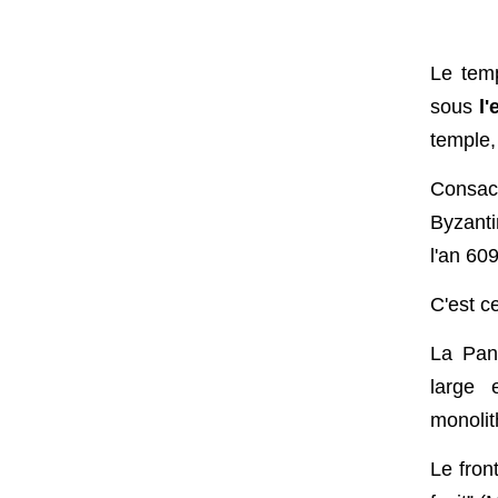
Le temp
sous
l
temple,
Consacr
Byzant
l'an 609
C'est c
La Pan
large 
monolit
Le fron