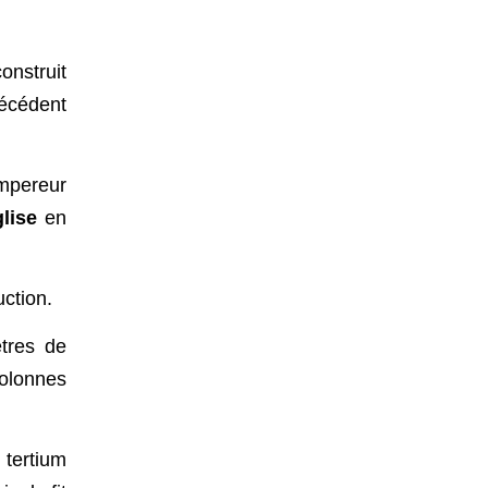
onstruit
récédent
empereur
lise
en
uction.
tres de
olonnes
 tertium