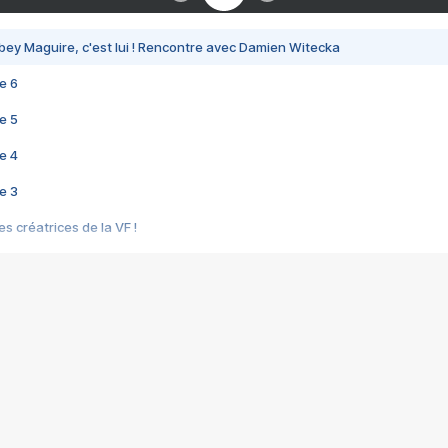
bey Maguire, c'est lui ! Rencontre avec Damien Witecka
e 6
e 5
e 4
e 3
s créatrices de la VF !
e 2
e 1
e Mektoub My Love arrive enfin ! Rencontre avec Shaïn Boumedine et Sal
i : après Toni en famille
elle réalise le bouleversant Dites lui que je l'aime
ais ! Rencontre autour de Vie privée de Rebecca Zlotowski