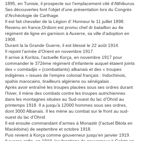
1895, en Tunisie, il prospecte sur l'emplacement cité d'Althiburus.
Ses découvertes font l'objet d'une présentation lors du Congrès
d'Archéologie de Carthage.
Il est fait chevalier de la Légion d' Honneur le 11 juillet 1898.
Revenu en france,Ordioni est promu chef dr bataillon au 4e
régiment de ligne en garnison à Auxerre, sa ville d'adoption en
1908.
Durant la la Grande Guerre, il est blessé le 22 août 1914.
Il rejoint l’armée d’Orient en novembre 1917.
Il arrive à Koritza, l’actuelle Korça, en novembre 1917 pour
commander le 372ème régiment d’infanterie auquel étaient joints
des « comitadjis » (combattants) albanais et des « troupes
indigènes » issues de l’empire colonial français : Indochinois,
spahis marocains, tirailleurs algériens ou sénégalais .
Après avoir entraîné les troupes placées sous ses ordres durant
l’hiver, il mène des combats contre les troupes autrichiennes
dans les montagnes situées au Sud-ouest du lac d’Ohrid au
printemps 1918. Il a jusqu’à 12000 hommes sous ses ordres,
dont 3000 Albanais. Il les mène au combat sur le front au sud-
ouest du lac d’Ohrid.
Il est ensuite commandant d’armes à Monastir (l’actuel Bitola en
Macédoine) de septembre et octobre 1918.
Puis revient à Korça comme gouverneur jusqu’en janvier 1919.