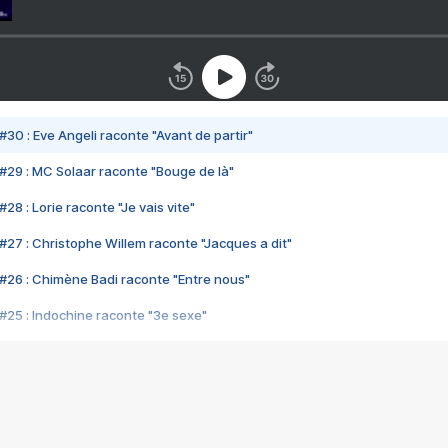
#30 : Eve Angeli raconte "Avant de partir"
#29 : MC Solaar raconte "Bouge de là"
28 : Lorie raconte "Je vais vite"
#27 : Christophe Willem raconte "Jacques a dit"
#26 : Chimène Badi raconte "Entre nous"
#25 : Indochine raconte "3e sexe"
#24 : Zaho raconte "C'est chelou"
#23 : Patrick Bruel raconte "Au café des délices"
#22 : Kyo raconte "Le chemin"