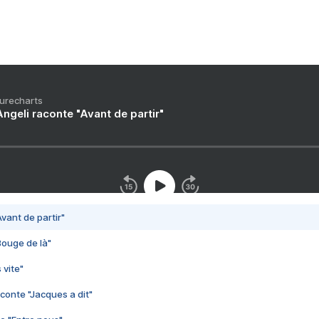
Purecharts
ngeli raconte "Avant de partir"
vant de partir"
Bouge de là"
 vite"
conte "Jacques a dit"