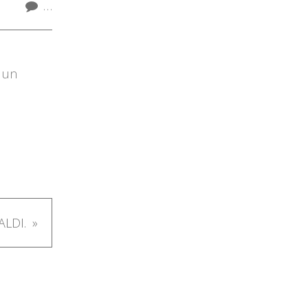
…
 un
LDI.