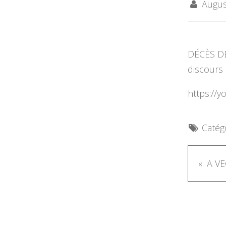
August
DÉCÈS DE
discours 
https://
Catégo
A VE