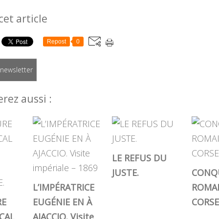
cet article
Repost
0
a newsletter
rez aussi :
LE REFUS DU
JUSTE.
CONQ
L’IMPÉRATRICE
ROMAI
RE
EUGÉNIE EN À
CORSE
CAL
AJACCIO. Visite