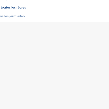
 toutes les règles
s les jeux vidéo
us choquant de Rockstar ? - Le scandale BULLY
e plus moche de Steam
du RÊVE tourne au CAUCHEMAR
pendant 8 heures
it… à tort
umiliés par un jeu vidéo
ire - Final Fantasy 8
ti un empire - Age of Empires
story DOFUS
tard, il crée l'un des pires jeux de tous les temps, MindsEye.