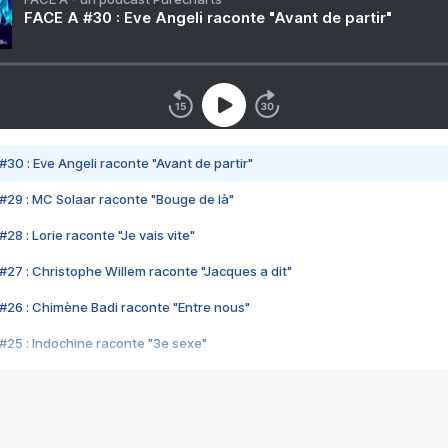
FACE A #30 : Eve Angeli raconte "Avant de partir"
#30 : Eve Angeli raconte "Avant de partir"
#29 : MC Solaar raconte "Bouge de là"
28 : Lorie raconte "Je vais vite"
#27 : Christophe Willem raconte "Jacques a dit"
#26 : Chimène Badi raconte "Entre nous"
#25 : Indochine raconte "3e sexe"
#24 : Zaho raconte "C'est chelou"
#23 : Patrick Bruel raconte "Au café des délices"