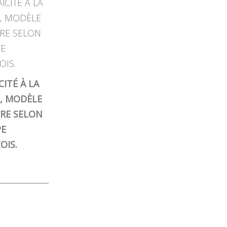
CITÉ À LA
, MODÈLE
VRE SELON
PE
OIS.