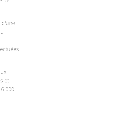
e de
e d'une
qui
fectuées
aux
s et
16 000