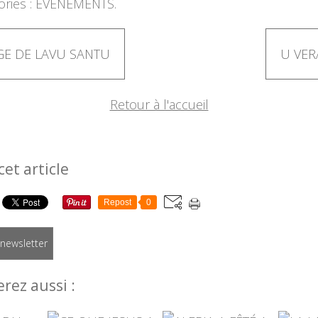
ries :
ÉVÉNEMENTS.
GE DE LAVU SANTU
U VER
Retour à l'accueil
cet article
Repost
0
a newsletter
rez aussi :