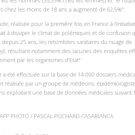
hez les hommes (55,33% chez les femmes) et "le risqu
es chez les moins de 18 ans a augmenté de 62,5%".
ude, réalisée pour la première fois en France à l'initiativ
sait à dissiper le climat de polémiques et de confusion 
, depuis 25 ans, les retombées sanitaires du nuage de
yl, résultant notamment des lacunes des enquêtes ef
ment par les organismes d'Etat"
 a été effectuée sur la base de 14 000 dossiers médic
et réalisée par un groupe de médecins, épidémiologiste
iens exploitant une base de données médicales suivant 
: AFP PHOTO / PASCAL POCHARD-CASABIANCA.