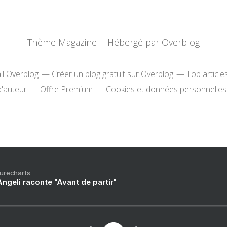
Thème Magazine - Hébergé par
Overblog
il Overblog
Créer un blog gratuit sur Overblog
Top article
d'auteur
Offre Premium
Cookies et données personnelles
Purecharts
ngeli raconte "Avant de partir"