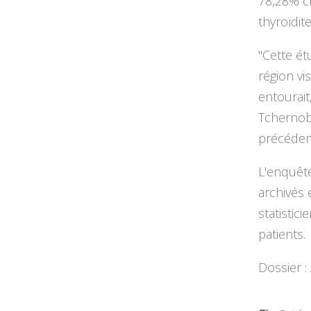
78,28% c
thyroïdit
"Cette ét
région vi
entourait
Tchernob
précédem
L'enquête
archivés 
statistic
patients.
Dossier 