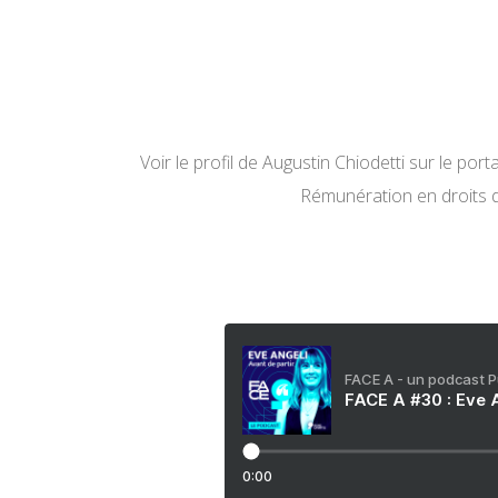
Voir le profil de
Augustin Chiodetti
sur le porta
Rémunération en droits 
FACE A - un podcast 
FACE A #30 : Eve A
0:00