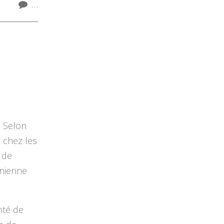
…
. Selon
 chez les
 de
inienne
nté de