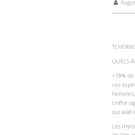
August
TCHERNOB
QUELS I
+78% de 
ces exper
hommes, a
chiffre s
qui avait 
Les thyro