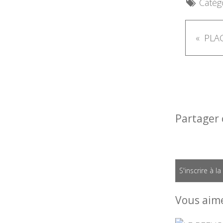
Catégo
PLA
Partager 
S'inscrire à l
Vous aime