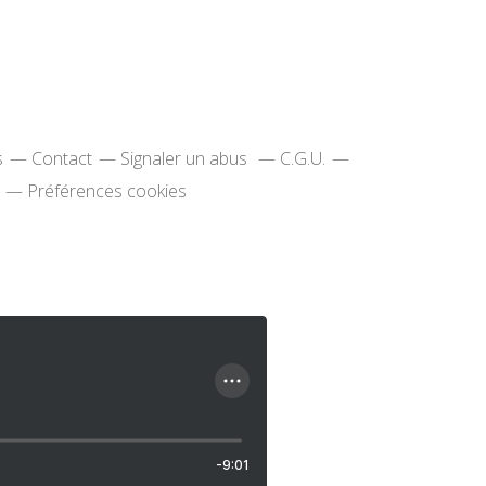
s
Contact
Signaler un abus
C.G.U.
Préférences cookies
-9:01